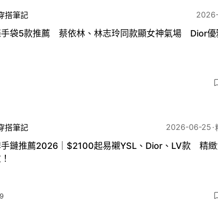
2026
穿搭筆記
手袋5款推薦 蔡依林、林志玲同款顯女神氣場 Dior優
2026-06-25
穿搭筆記
手鏈推薦2026｜$2100起易襯YSL、Dior、LV款 精
收！
9