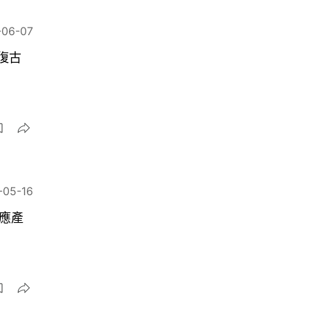
-06-07
款復古
-05-16
應產