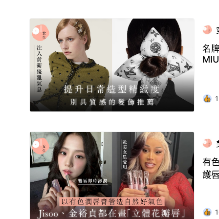
名牌
MIU
1
有色
護
1