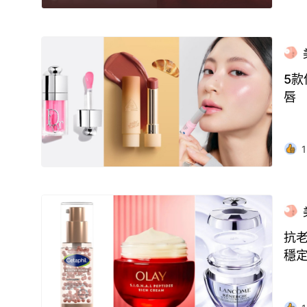
5款
唇
1
抗老
穩