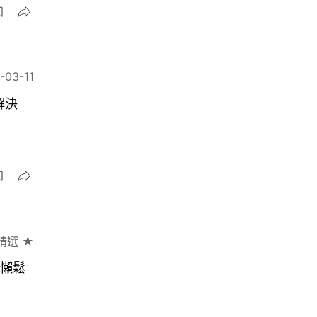
-03-11
解決
精選 ★
慵懶鬆