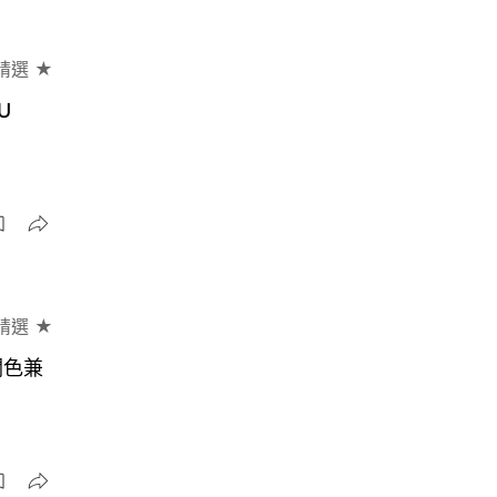
精選 ★
U
精選 ★
潤色兼