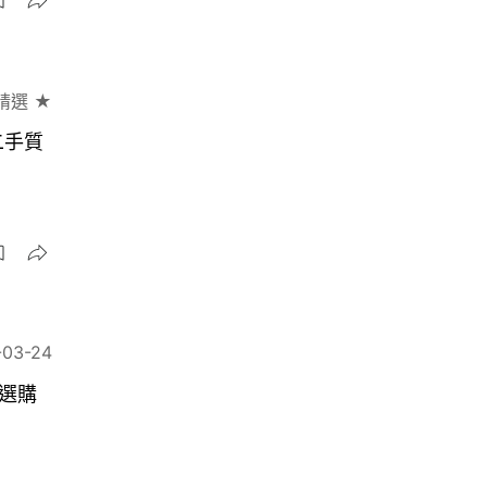
精選 ★
二手質
-03-24
養選購