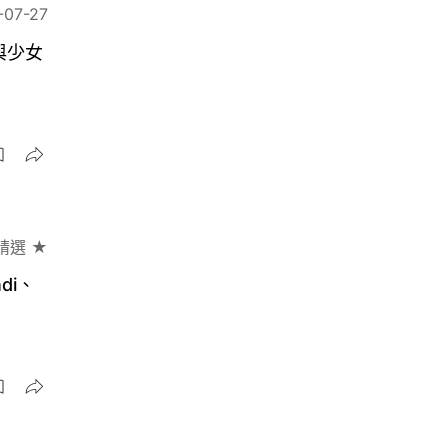
-07-27
與少女
精選 ★
di、