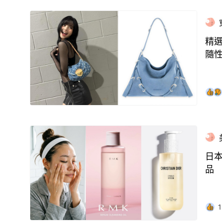
精選
隨
日
品
1