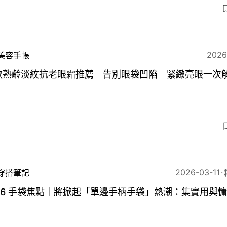
2026
美容手帳
4款熟齡淡紋抗老眼霜推薦 告別眼袋凹陷 緊緻亮眼一次
2026-03-11
穿搭筆記
26 手袋焦點｜將掀起「單邊手柄手袋」熱潮：集實用與