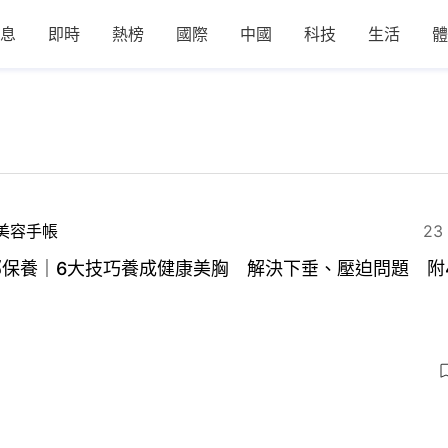
息
即時
熱榜
國際
中國
科技
生活
體
美容手帳
23
部保養｜6大技巧養成健康美胸 解決下垂、壓迫問題 附