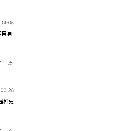
-04-05
透果凍
-03-28
」溫和更