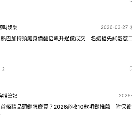
2026-03-27
即時娛樂
麗熱巴加持頸鏈身價翻倍飆升過億成交 名媛搶先試戴惹
2
2026
穿搭筆記
首條精品頸鏈怎麼買？2026必收10款項鏈推薦 附保
略