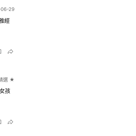
-06-29
雅經
精選 ★
緻女孩