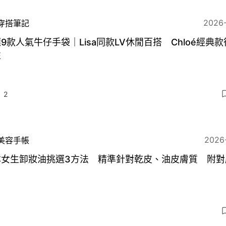
2026
穿搭筆記
9款人氣牛仔手袋｜Lisa同款LV休閒百搭 Chloé經典
性
2
2026
美容手帳
本女生卸妝油挑選3方法 精準針對乾皮、油皮膚質 附對