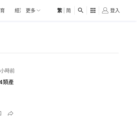
育
經濟
更多
01深圳
繁
觀點
|
简
健康
好食玩飛
登入
女
 小時前
4類產