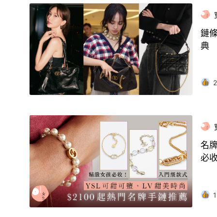
鏈條
典
2
名牌
必
1