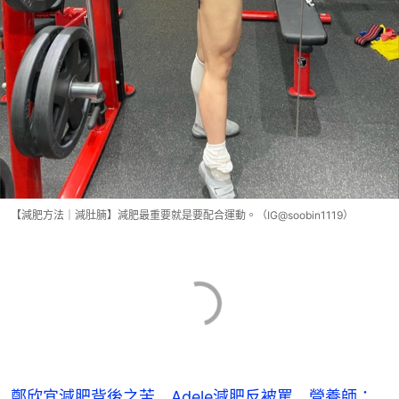
【減肥方法｜減肚腩】減肥最重要就是要配合運動。（IG@soobin1119）
鄭欣宜減肥背後之苦 Adele減肥反被罵 營養師：