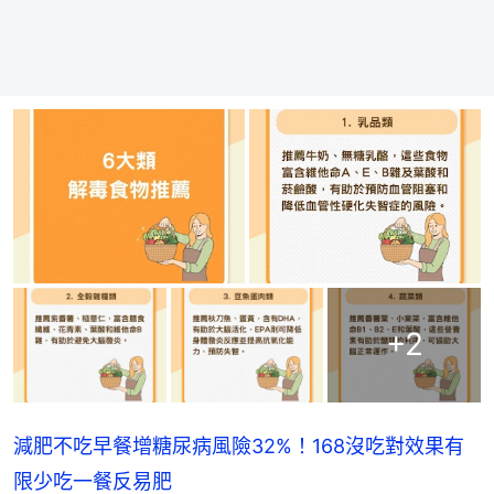
+
2
減肥不吃早餐增糖尿病風險32%！168沒吃對效果有
限少吃一餐反易肥