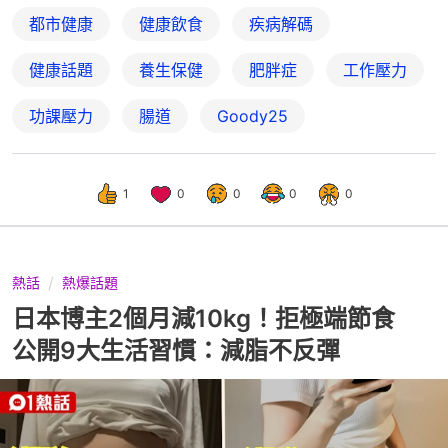
都市健康
健康飲食
疾病解碼
健康話題
養生保健
肥胖症
工作壓力
功課壓力
腸道
Goody25
1
0
0
0
0
熱話
熱爆話題
日本博主2個月減10kg！拒極端節食
公開9大生活習慣：減脂不反彈