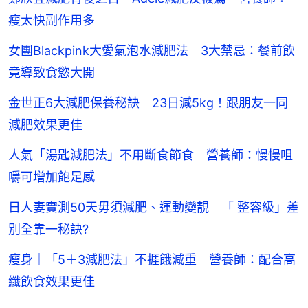
瘦太快副作用多
女團Blackpink大愛氣泡水減肥法 3大禁忌：餐前飲
竟導致食慾大開
金世正6大減肥保養秘訣 23日減5kg！跟朋友一同
減肥效果更佳
人氣「湯匙減肥法」不用斷食節食 營養師：慢慢咀
嚼可增加飽足感
日人妻實測50天毋須減肥、運動變靚 「 整容級」差
別全靠一秘訣?
瘦身｜「5＋3減肥法」不捱餓減重 營養師：配合高
纖飲食效果更佳