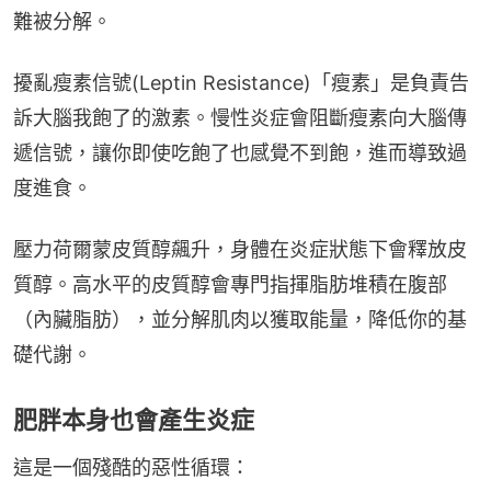
難被分解。
擾亂瘦素信號(Leptin Resistance)「瘦素」是負責告
訴大腦我飽了的激素。慢性炎症會阻斷瘦素向大腦傳
遞信號，讓你即使吃飽了也感覺不到飽，進而導致過
度進食。
壓力荷爾蒙皮質醇飆升，身體在炎症狀態下會釋放皮
質醇。高水平的皮質醇會專門指揮脂肪堆積在腹部
（內臟脂肪），並分解肌肉以獲取能量，降低你的基
礎代謝。
肥胖本身也會產生炎症
這是一個殘酷的惡性循環：