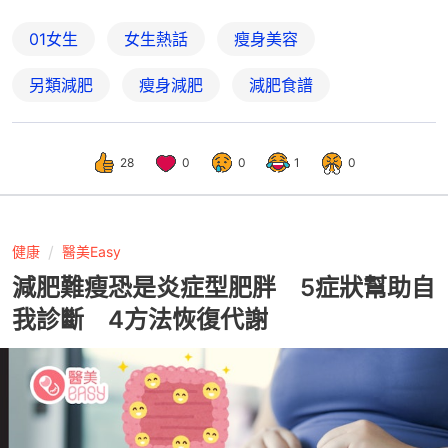
01女生
女生熱話
瘦身美容
另類減肥
瘦身減肥
減肥食譜
28
0
0
1
0
健康
醫美Easy
減肥難瘦恐是炎症型肥胖 5症狀幫助自
我診斷 4方法恢復代謝