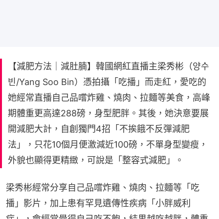
【減肥方法｜減肚腩】韓國網紅直播主梁秀彬（양수
빈/Yang Soo Bin）憑拍攝「吃播」而走紅，愛吃的
她經常直播自己品嚐炸雞、燒肉、拉麵等美食，高峰
期體重更高達288磅，身型肥胖。其後，她決意要展
開減肥大計，自創獨門4招「不挨餓不反彈減肥
法」，只花10個月便激減近100磅，不單身型變瘦，
外貌也顯得更精緻，可說是「整容式減肥」。
梁秀彬經常分享自己品嚐炸雞、燒肉、拉麵等「吃
播」影片，加上患有罕見遺傳性疾病「小胖威利
症」，會經常覺得自己吃不飽，結果越吃越胖，體重