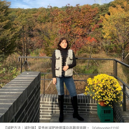
【減肥方法｜減肚腩】梁秀彬減肥時選擇向高難度挑戰。（IG@soobin1119）