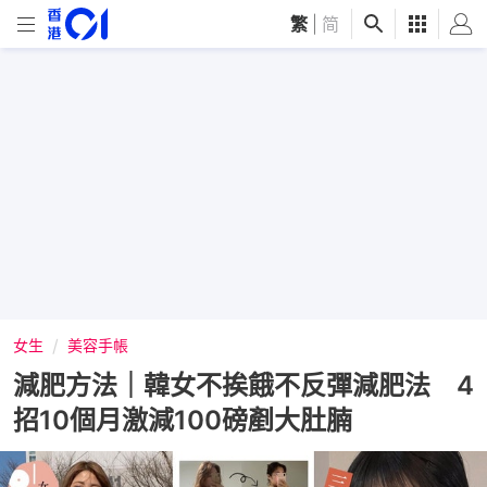
繁
|
简
女生
美容手帳
減肥方法｜韓女不挨餓不反彈減肥法 4
招10個月激減100磅剷大肚腩