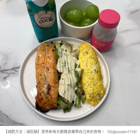
【減肥方法｜減肚腩】梁秀彬每天都隨身攜帶自己弄的食物。（IG@soobin1119）