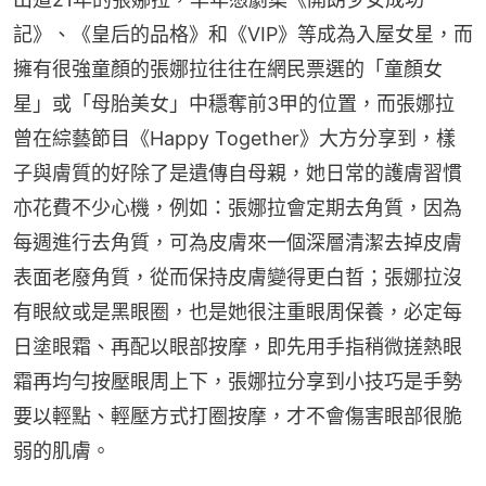
記》、《皇后的品格》和《VIP》等成為入屋女星，而
擁有很強童顏的張娜拉往往在網民票選的「童顏女
星」或「母胎美女」中穩奪前3甲的位置，而張娜拉
曾在綜藝節目《Happy Together》大方分享到，樣
子與膚質的好除了是遺傳自母親，她日常的護膚習慣
亦花費不少心機，例如：張娜拉會定期去角質，因為
每週進行去角質，可為皮膚來一個深層清潔去掉皮膚
表面老廢角質，從而保持皮膚變得更白晢；張娜拉沒
有眼紋或是黑眼圈，也是她很注重眼周保養，必定每
日塗眼霜、再配以眼部按摩，即先用手指稍微搓熱眼
霜再均勻按壓眼周上下，張娜拉分享到小技巧是手勢
要以輕點、輕壓方式打圈按摩，才不會傷害眼部很脆
弱的肌膚。