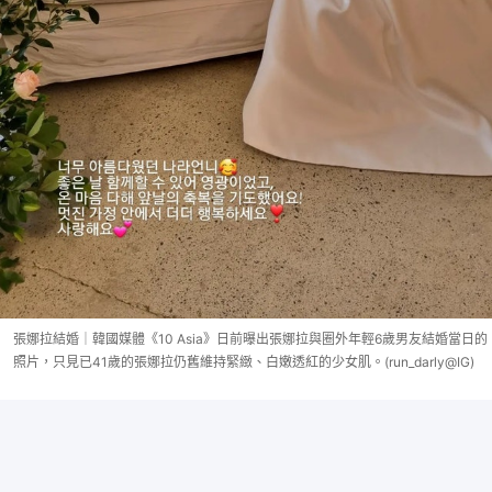
張娜拉結婚｜韓國媒體《10 Asia》日前曝出張娜拉與圈外年輕6歲男友結婚當日的
照片，只見已41歲的張娜拉仍舊維持緊緻、白嫩透紅的少女肌。(run_darly@IG)