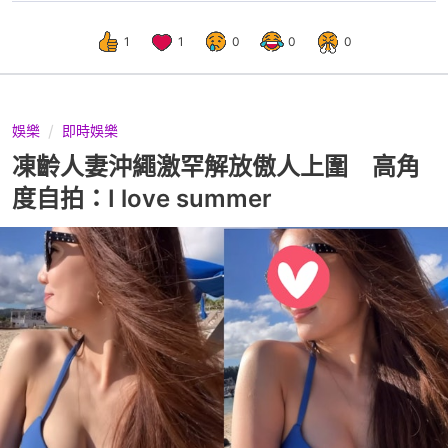
1
1
0
0
0
娛樂
即時娛樂
凍齡人妻沖繩激罕解放傲人上圍 高角
度自拍：I love summer