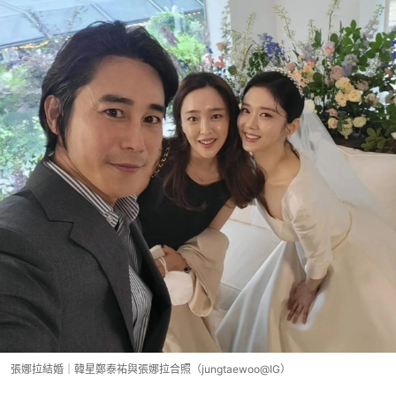
張娜拉結婚｜韓星鄭泰祐與張娜拉合照（jungtaewoo@IG）