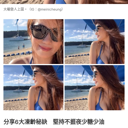
大曬傲人上圍。（IG：@meinicheung）
分享6大凍齡秘訣 堅持不捱夜少糖少油