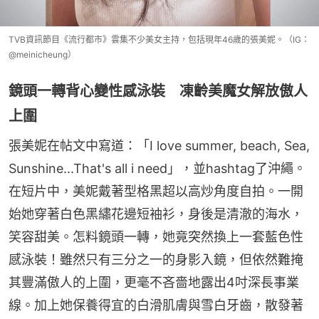
TVB資訊節目《流行都市》雲集不少美女主持，包括現年46歲的張美妮。（IG：
@meinicheung）
鏡頭一轉背心變性感泳裝 凍齡美魔女解放傲人
上圍
張美妮在帖文中寫道：「I love summer, beach, Sea, 
Sunshine...That's all i need」，並hashtag了沖繩。
在短片中，美妮戴著型格黑超以高炒角度自拍。一開
始她穿著白色黑繡花邊短袖衫，身後是清澈的海水，
笑容甜美。怎料鏡頭一轉，她竟突然換上一套藍色性
感泳裝！雖然只有三分之一的身影入鏡，但依然難掩
其豐滿傲人的上圍，更毫不吝嗇地露出4吋深長事業
線。加上她保養得宜的白滑肌膚與雪白牙齒，散發著