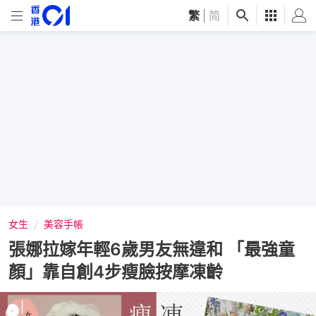
繁
|
简
女生
美容手帳
張娜拉嫁年輕6歲男友無違和 「最強童
顏」靠自創4步瘦臉按摩凍齡