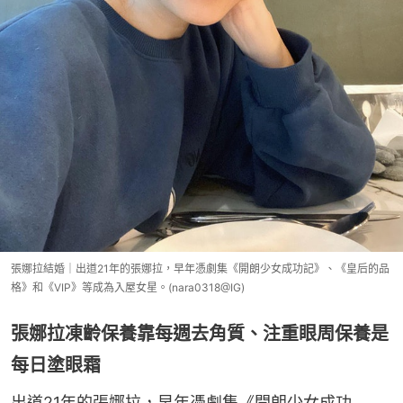
張娜拉結婚｜出道21年的張娜拉，早年憑劇集《開朗少女成功記》、《皇后的品
格》和《VIP》等成為入屋女星。(nara0318@IG)
張娜拉凍齡保養靠每週去角質、注重眼周保養是
每日塗眼霜
出道21年的張娜拉，早年憑劇集《開朗少女成功