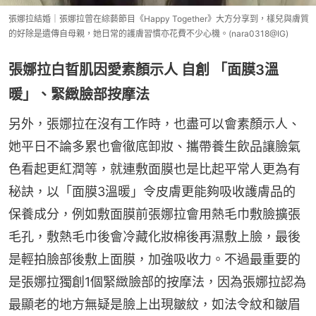
張娜拉結婚｜張娜拉曾在綜藝節目《Happy Together》大方分享到，樣兒與膚質
的好除是遺傳自母親，她日常的護膚習慣亦花費不少心機。(nara0318@IG)
張娜拉白晢肌因愛素顏示人 自創 「面膜3溫
暖」、緊緻臉部按摩法
另外，張娜拉在沒有工作時，也盡可以會素顏示人、
她平日不論多累也會徹底卸妝、攜帶養生飲品讓臉氣
色看起更紅潤等，就連敷面膜也是比起平常人更為有
秘訣，以「面膜3溫暖」令皮膚更能夠吸收護膚品的
保養成分，例如敷面膜前張娜拉會用熱毛巾敷臉擴張
毛孔，敷熱毛巾後會冷藏化妝棉後再濕敷上臉，最後
是輕拍臉部後敷上面膜，加強吸收力。不過最重要的
是張娜拉獨創1個緊緻臉部的按摩法，因為張娜拉認為
最顯老的地方無疑是臉上出現皺紋，如法令紋和皺眉