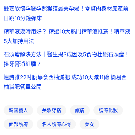
鍾嘉欣懷孕曬孕照獲讚最美孕婦！零贅肉身材靠產前
日跳10分鐘彈床
精華液幾時用好？ 精選10大熱門精華液推薦！精華液
5大加持用法
石頭瘡解決方法｜醫生揭3成因及5食物杜絕石頭瘡！
搽牙膏消紅腫？
連詩雅22吋腰靠食西柚減肥 成功10天減11磅 簡易西
柚減肥餐單公開
韓國藝人
美妝穿搭
護膚
護膚化妝
面部護膚
名人護膚心得
美女