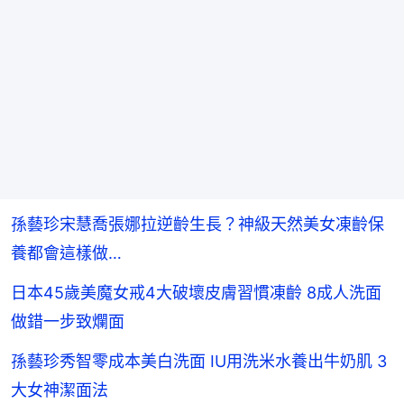
孫藝珍宋慧喬張娜拉逆齡生長？神級天然美女凍齡保
養都會這樣做…
日本45歲美魔女戒4大破壞皮膚習慣凍齡 8成人洗面
做錯一步致爛面
孫藝珍秀智零成本美白洗面 IU用洗米水養出牛奶肌 3
大女神潔面法