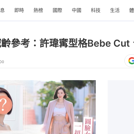
息
即時
熱榜
國際
中國
科技
生活
體
齡參考：許瑋寗型格Bebe Cu
:00