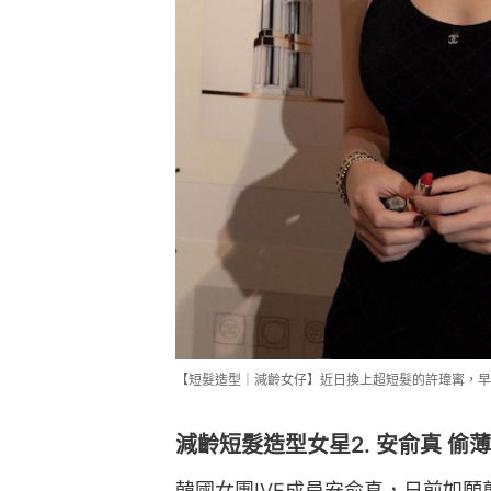
【短髮造型｜減齡女仔】近日換上超短髮的許瑋寗，早前出席CH
減齡短髮造型女星2. 安俞真 偷
韓國女團IVE成員安俞真，日前如