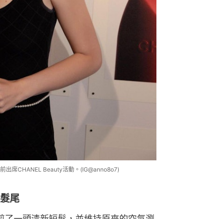
ANEL Beauty活動。(IG@anno8o7)
薄髮尾
願剪了一頭清新短髮，並維持原來的空氣瀏