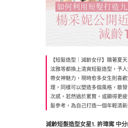
【短髮造型｜減齡女仔】隨著夏天
泫雅等都換上清爽短髮造型，予人
帶女神魅力，現時愈多女生則喜歡
理，同樣可以塑造多個風格，散發
次感，若然過於累贅，或顯得更疲
髮參考，為自己打造一個年輕清新
減齡短髮造型女星1. 許瑋寗 中分Be