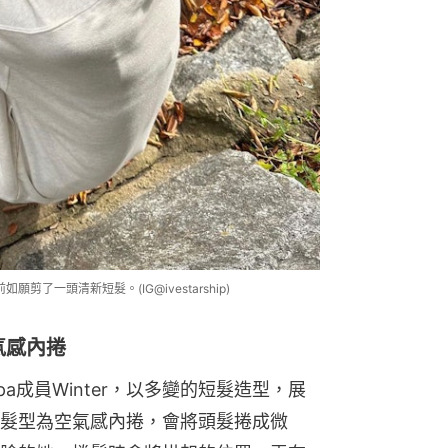
了一頭清新短髮。(IG@ivestarship)
空氣感內捲
a成員Winter，以多變的短髮造型，展
髮型為空氣感內捲，會將頭髮捲成微