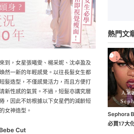
熱門文
來到，女星張曦雯、楊采妮、沈卓盈及
煥然一新的年輕感覺。以往長髮女生都
短髮造型，不僅感覺活力，而且方便打
清新性感的氣質。不過，短髮亦講究層
倦，因此不妨根據以下女星們的減齡短
的女神造型。
Sephora 
必買17大
be Cut