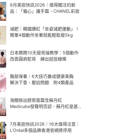
8月美妝快訊2026｜值得關注的新
品：「偏心」護手霜、CHANEL彩妝
減肥｜韓國爆紅「坐姿減肥運動」！
簡單4個動作坐著就能輕鬆瘦5kg
日本媽媽10天瘦背操教學：5個動作
改善圓肩駝背 練出挺拔線條
胸部保養｜6大技巧養成健康美胸
解決下垂、壓迫問題 附4類產品
海關檢出膠原面霜含蘇丹紅
Medicube發聲明否認、蘇丹紅是甚
麼
7月美妝快訊2026｜16大值得注意：
L’Oréal多個品牌香港官網將停用