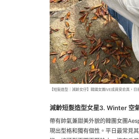
【短髮造型｜減齡女仔】韓國女團IVE成員安俞真，日前如願剪
減齡短髮造型女星3. Winter 
帶有帥氣兼甜美外貌的韓團女團Aesp
現出型格和獨有個性。平日最常見其