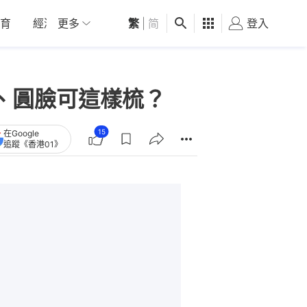
育
經濟
更多
01深圳
繁
觀點
|
简
健康
好食玩飛
登入
女
t、圓臉可這樣梳？
15
在Google
追蹤《香港01》