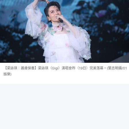
【梁詠琪｜護膚保養】梁詠琪（Gigi）演唱會昨（19日）完美落幕。(葉志明攝/01
娛樂)