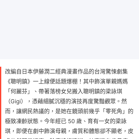
改編自日本伊藤潤二經典漫畫作品的台灣驚悚劇集
《聰明鎮》一上線便話題爆棚！其中飾演單親媽媽
「何麗芬」、帶著落榜女兒搬入聰明鎮的梁詠琪
（Gigi），憑藉細膩沉穩的演技再度驚豔觀眾。然
而，讓網民熱議的，是她在鏡頭前幾乎「零死角」的
極致凍齡狀態。今年經已 50 歲、育有一女的梁詠
琪，即便在劇中飾演母親，膚質和體態卻不顯老，皮