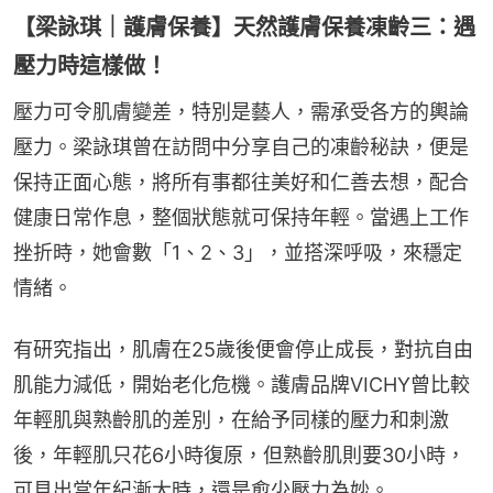
【梁詠琪｜護膚保養】天然護膚保養凍齡三：遇
壓力時這樣做！
壓力可令肌膚變差，特別是藝人，需承受各方的輿論
壓力。梁詠琪曾在訪問中分享自己的凍齡秘訣，便是
保持正面心態，將所有事都往美好和仁善去想，配合
健康日常作息，整個狀態就可保持年輕。當遇上工作
挫折時，她會數「1、2、3」，並搭深呼吸，來穩定
情緒。
有研究指出，肌膚在25歲後便會停止成長，對抗自由
肌能力減低，開始老化危機。護膚品牌VICHY曾比較
年輕肌與熟齡肌的差別，在給予同樣的壓力和刺激
後，年輕肌只花6小時復原，但熟齡肌則要30小時，
可見出當年紀漸大時，還是愈少壓力為妙。