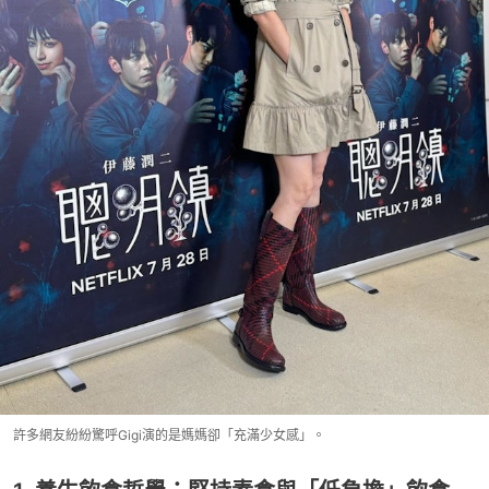
許多網友紛紛驚呼Gigi演的是媽媽卻「充滿少女感」。