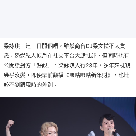
梁詠琪一連三日開個唱，雖然商台DJ梁文禮不太賞
識，透過私人帳戶在社交平台大肆批評，但同時也有
公開讚對方「好靚」。梁詠琪入行28年，多年來樣貌
幾乎沒變，即使早前翻播《嚦咕嚦咕新年財》，也比
較不到跟現時的差別。