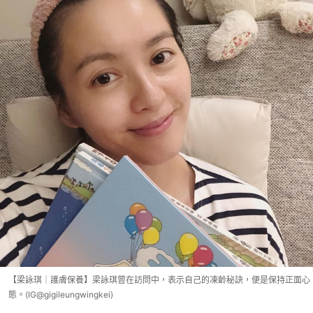
【梁詠琪｜護膚保養】梁詠琪曾在訪問中，表示自己的凍齡秘訣，便是保持正面心
態。(IG@gigileungwingkei)