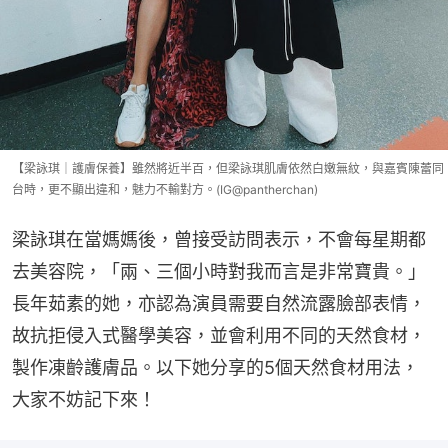
【梁詠琪｜護膚保養】雖然將近半百，但梁詠琪肌膚依然白嫩無紋，與嘉賓陳蕾同
台時，更不顯出違和，魅力不輸對方。(IG@pantherchan)
梁詠琪在當媽媽後，曾接受訪問表示，不會每星期都
去美容院，「兩、三個小時對我而言是非常寶貴。」
長年茹素的她，亦認為演員需要自然流露臉部表情，
故抗拒侵入式醫學美容，並會利用不同的天然食材，
製作凍齡護膚品。以下她分享的5個天然食材用法，
大家不妨記下來！