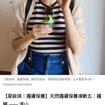
【梁詠琪｜護膚保養】據研究指出，熟齡肌的復原時間，比年輕肌多4倍。
(IG@gigileungwingkei)
【梁詠琪｜護膚保養】天然護膚保養凍齡五：護
腸 —— 淮山