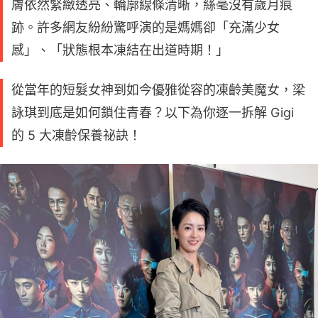
膚依然緊緻透亮、輪廓線條清晰，絲毫沒有歲月痕
跡。許多網友紛紛驚呼演的是媽媽卻「充滿少女
感」、「狀態根本凍結在出道時期！」
從當年的短髮女神到如今優雅從容的凍齡美魔女，梁
詠琪到底是如何鎖住青春？以下為你逐一拆解 Gigi
的 5 大凍齡保養祕訣！