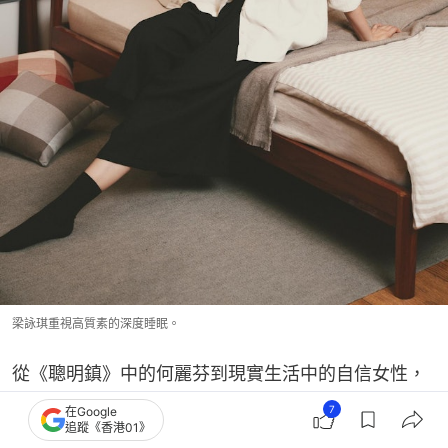
梁詠琪重視高質素的深度睡眠。
從《聰明鎮》中的何麗芬到現實生活中的自信女性，
梁詠琪用時間證明了：歲月並非美的敵人，只要懂得
7
在Google
追蹤《香港01》
由內而外溫和對待自己，50 歲依然能綻放無可取代的