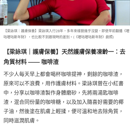
【梁詠琪｜護膚保養】梁詠琪入行28年，多年來樣貌幾乎沒變，即使早前翻播《嚦
咕嚦咕新年財》，也比較不到跟現時的差別。(《嚦咕嚦咕新年財》劇照)
【梁詠琪｜護膚保養】天然護膚保養凍齡一：去
角質材料 —— 咖啡渣
不少人每天早上都會喝杯咖啡提神，剩餘的咖啡渣，
原來可以不浪費，用作護膚材料。梁詠琪曾在小紅書
中，分享以咖啡渣製作身體磨砂，先將兩湯匙咖啡
渣，混合同份量的咖啡糖，以及加入隨喜好需要的椰
子油，然後塗在肌膚上輕揉，便可溫和地去除角質，
同時滋潤肌膚。