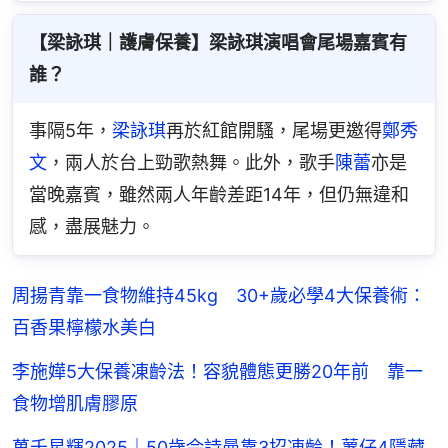
【梁詠琪｜護膚保養】梁詠琪演唱會尾場嘉賓有
誰？
事隔5年，
梁詠琪
再於紅館開騷，尾場更邀得
鄭秀
文
，兩人於台上勁歌熱舞。此外，歌手
陳蕾
亦是
當晚嘉賓，雖然兩人年齡差距14年，但仍無違和
感，盡展魅力。
周揚青靠一食物維持45kg 30+歲必學4大保養術：
百香果檸檬水美白
李施嬅5大保養凍齡法！容貌體態更勝20年前 靠一
食物增肌膚膠原
萬千星輝2025｜50歲佘詩曼靠3招凍齡！薯仔4隱藏