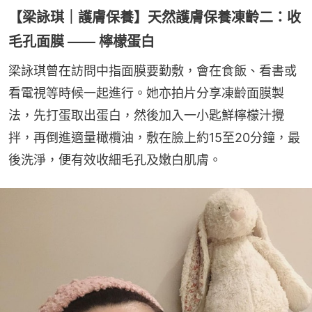
【梁詠琪｜護膚保養】天然護膚保養凍齡二：收
毛孔面膜 —— 檸檬蛋白
梁詠琪曾在訪問中指面膜要勤敷，會在食飯、看書或
看電視等時候一起進行。她亦拍片分享凍齡面膜製
法，先打蛋取出蛋白，然後加入一小匙鮮檸檬汁攪
拌，再倒進適量橄欖油，敷在臉上約15至20分鐘，最
後洗淨，便有效收細毛孔及嫩白肌膚。