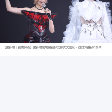
【梁詠琪｜護膚保養】梁詠琪尾場邀請好友鄭秀文出席。(葉志明攝/01娛樂)