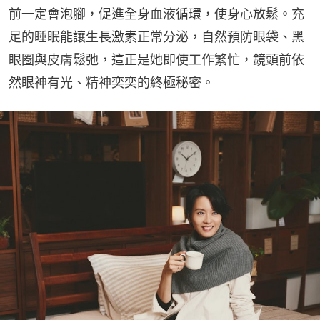
前一定會泡腳，促進全身血液循環，使身心放鬆。充
足的睡眠能讓生長激素正常分泌，自然預防眼袋、黑
眼圈與皮膚鬆弛，這正是她即使工作繁忙，鏡頭前依
然眼神有光、精神奕奕的終極秘密。