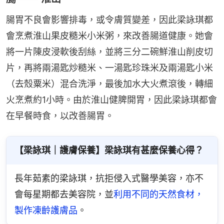
腸胃不良會影響排毒，或令膚質變差，因此梁詠琪都
會烹煮淮山果皮糙米小米粥，來改善腸道健康。她會
將一片陳皮浸軟後刮絲，並將三分二碗鮮淮山削皮切
片，再將兩湯匙炒糙米、一湯匙珍珠米及兩湯匙小米
（去殼粟米）混合洗淨，最後加水大火煮滾後，轉細
火烹煮約1小時。由於淮山健脾開胃，因此梁詠琪都會
在早餐時食，以改善腸胃。
【梁詠琪｜護膚保養】梁詠琪有甚麼保養心得？
長年茹素的梁詠琪，抗拒侵入式醫學美容，亦不
會每星期都去美容院，並
利用不同的天然食材，
製作凍齡護膚品
。