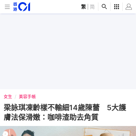
繁
|
简
女生
美容手帳
梁詠琪凍齡樣不輸細14歲陳蕾 5大護
膚法保滑嫩：咖啡渣助去角質