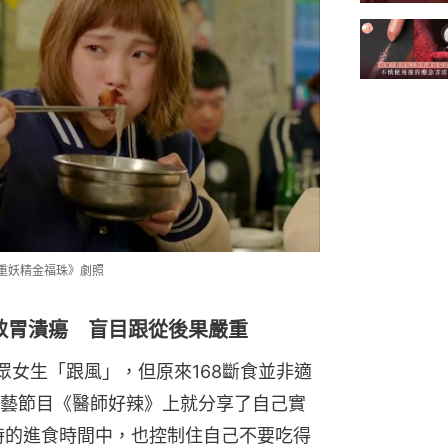
舉重妖精金福珠》劇照
致胃潰瘍 盲目跟從後果嚴重
眾女生「跟風」，但原來168斷食並非適
藝節目《醫師好辣》上就分享了自己實
小時的進食時間中，也控制住自己不要吃得