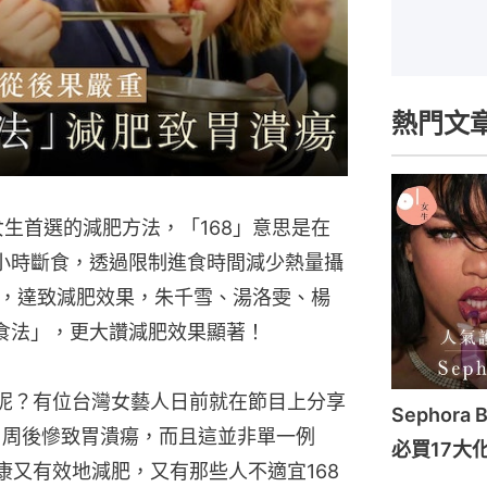
熱門文
女生首選的減肥方法，「168」意思是在
6小時斷食，透過限制進食時間減少熱量攝
，達致減肥效果，朱千雪、湯洛雯、楊
斷食法」，更大讚減肥效果顯著！
生呢？有位台灣女藝人日前就在節目上分享
Sephora 
行1周後慘致胃潰瘍，而且這並非單一例
必買17大
康又有效地減肥，又有那些人不適宜168