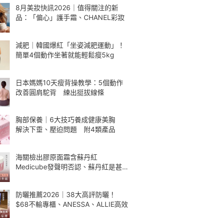
8月美妝快訊2026｜值得關注的新
品：「偏心」護手霜、CHANEL彩妝
減肥｜韓國爆紅「坐姿減肥運動」！
簡單4個動作坐著就能輕鬆瘦5kg
日本媽媽10天瘦背操教學：5個動作
改善圓肩駝背 練出挺拔線條
胸部保養｜6大技巧養成健康美胸
解決下垂、壓迫問題 附4類產品
海關檢出膠原面霜含蘇丹紅
Medicube發聲明否認、蘇丹紅是甚
麼
防曬推薦2026｜38大高評防曬！
$68不輸專櫃、ANESSA、ALLIE高效