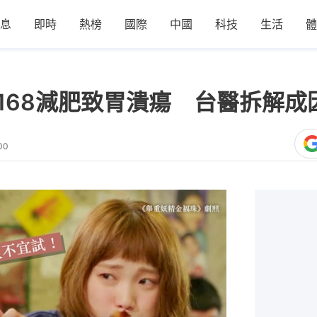
息
即時
熱榜
國際
中國
科技
生活
體
168減肥致胃潰瘍 台醫拆解成
00