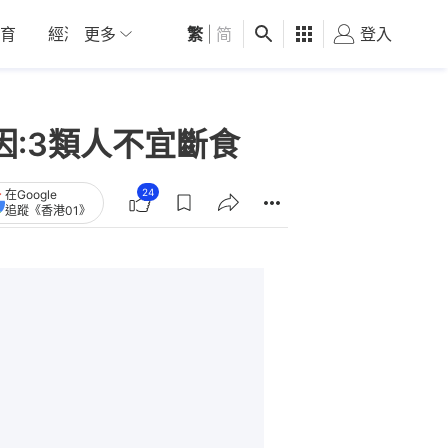
育
經濟
更多
01深圳
繁
觀點
|
简
健康
好食玩飛
登入
女
因:3類人不宜斷食
24
在Google
追蹤《香港01》