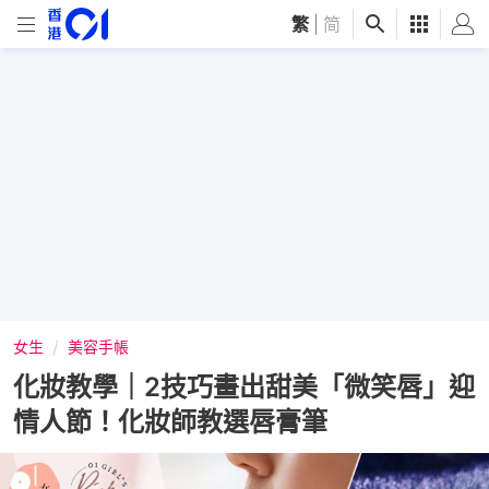
繁
|
简
女生
美容手帳
化妝教學｜2技巧畫出甜美「微笑唇」迎
情人節！化妝師教選唇膏筆