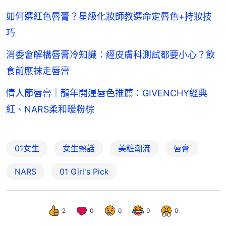
如何選紅色唇膏？星級化妝師教選命定唇色+持妝技
巧
消委會解構唇膏冷知識：經皮膚科測試都要小心？飲
食前應抹走唇膏
情人節唇膏｜龍年開運唇色推薦：GIVENCHY經典
紅、NARS柔和暖粉棕
01女生
女生熱話
美粧潮流
唇膏
NARS
01 Girl's Pick
2
0
0
0
0