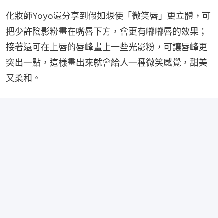
化妝師Yoyo還分享到假如想使「微笑唇」更立體，可
把少許陰影粉畫在嘴唇下方，會更有嘟嘟唇的效果；
接著還可在上唇的唇峰畫上一些光影粉，可讓唇峰更
突出一點，這樣畫出來就會給人一種微笑感覺，甜美
又柔和。