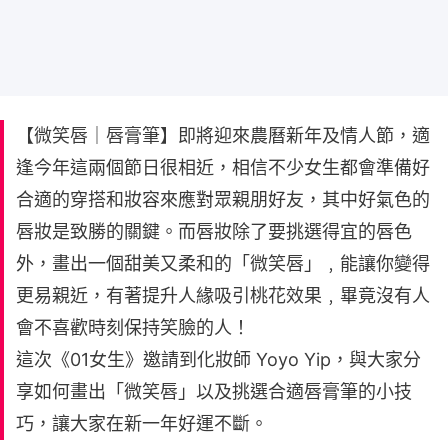
【微笑唇｜唇膏筆】即將迎來農曆新年及情人節，適
逢今年這兩個節日很相近，相信不少女生都會準備好
合適的穿搭和妝容來應對眾親朋好友，其中好氣色的
唇妝是致勝的關鍵。而唇妝除了要挑選得宜的唇色
外，畫出一個甜美又柔和的「微笑唇」﹐能讓你變得
更易親近，有著提升人緣吸引桃花效果﹐畢竟沒有人
會不喜歡時刻保持笑臉的人！
這次《01女生》邀請到化妝師 Yoyo Yip，與大家分
享如何畫出「微笑唇」以及挑選合適唇膏筆的小技
巧，讓大家在新一年好運不斷。