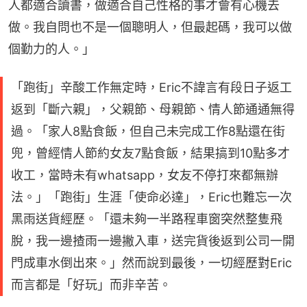
人都適合讀書，做適合自己性格的事才會有心機去
做。我自問也不是一個聰明人，但最起碼，我可以做
個勤力的人。」
「跑街」辛酸工作無定時，Eric不諱言有段日子返工
返到「斷六親」，父親節、母親節、情人節通通無得
過。「家人8點食飯，但自己未完成工作8點還在街
兜，曾經情人節約女友7點食飯，結果搞到10點多才
收工，當時未有whatsapp，女友不停打來都無辦
法。」「跑街」生涯「使命必達」，Eric也難忘一次
黑雨送貨經歷。「還未夠一半路程車窗突然整隻飛
脫，我一邊揸雨一邊撇入車，送完貨後返到公司一開
門成車水倒出來。」然而說到最後，一切經歷對Eric
而言都是「好玩」而非辛苦。