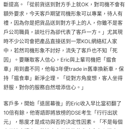
斷提高。「從前貨送到對方手上就OK，對司機不會有
額外要求，今天客戶期望司機形象可以專業，待人有
禮，因為你是把貨品送到對方手上的人，你雖不是客
戶公司職員，談吐行為卻代表了客戶一方。」尤其現
時不少公司會把產品直接送到一眾KOL網絡紅人家
中，若然司機形象不討好，流失了客戶也不知「死
因」。要賺取客人信心，Eric與上輩司機把「揾食
車」用到盡不同，他每3年便trade in舊車換新車，保
持「揾食車」新淨企理。「從對方角度想，客人坐得
舒服，對你的服務自然增添信心。」
客戶多，開始「退居幕後」的Eric收入早比當初翻了
10倍有餘，他寄語即將放榜的DSE考生「行行出狀
元」，態度才是成功與否的決定性因素。「不是每個