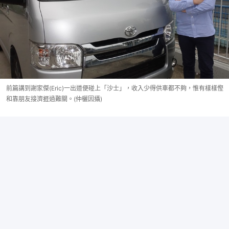
前篇講到謝家傑(Eric)一出道便碰上「沙士」，收入少得供車都不夠，惟有樣樣慳
和靠朋友接濟捱過難關。(仲欐因攝)