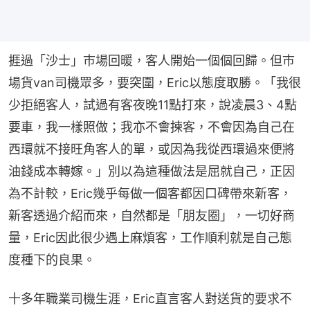
捱過「沙士」巿場回暖，客人開始一個個回歸。但巿
場貨van司機眾多，要突圍，Eric以態度取勝。「我很
少拒絕客人，試過有客夜晚11點打來，說凌晨3、4點
要車，我一樣照做；我亦不會揀客，不會因為自己在
西環就不接旺角客人的單，或因為我從西環過來便將
油錢成本轉嫁。」別以為這種做法是屈就自己，正因
為不計較，Eric幾乎每做一個客都因口碑帶來新客，
新客透過介紹而來，自然都是「朋友圈」，一切好商
量，Eric因此很少遇上麻煩客，工作順利就是自己態
度種下的良果。
十多年職業司機生涯，Eric直言客人對送貨的要求不