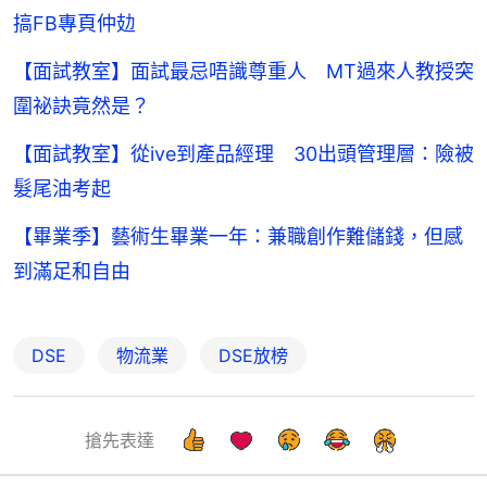
搞FB專頁仲攰
【面試教室】面試最忌唔識尊重人 MT過來人教授突
圍祕訣竟然是？
【面試教室】從ive到產品經理 30出頭管理層：險被
髮尾油考起
【畢業季】藝術生畢業一年：兼職創作難儲錢，但感
到滿足和自由
DSE
物流業
DSE放榜
搶先表達