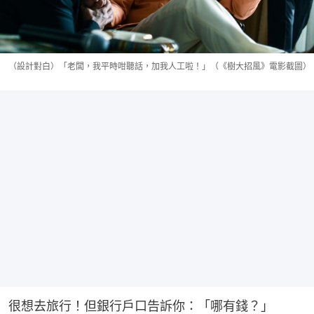
（設計對白）「老闆，我平時咁聽話，加我人工啦！」（《樹大招風》電影截圖）
很想去旅行！但銀行戶口告訴你：「哪有錢？」