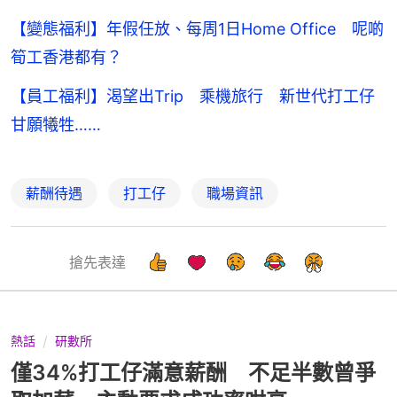
【變態福利】年假任放、每周1日Home Office 呢啲
筍工香港都有？
【員工福利】渴望出Trip 乘機旅行 新世代打工仔
甘願犧牲……
薪酬待遇
打工仔
職場資訊
搶先表達
熱話
研數所
僅34%打工仔滿意薪酬 不足半數曾爭