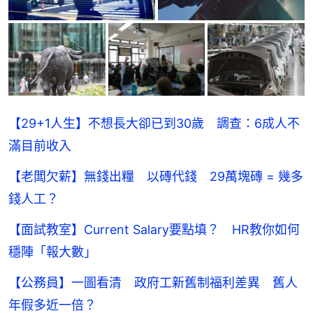
【29+1人生】不想長大卻已到30歲 調查：6成人不
滿目前收入
【老闆欠薪】無錢出糧 以磚代錢 29萬塊磚 = 幾多
錢人工？
【面試教室】Current Salary要點填？ HR教你如何
穩陣「報大數」
【公務員】一圖看清 政府工新舊制福利差異 舊人
年假多近一倍？