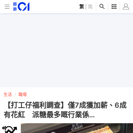
繁
|
简
生活
職場
【打工仔福利調查】僅7成獲加薪、6成
有花紅 派糖最多嘅行業係…