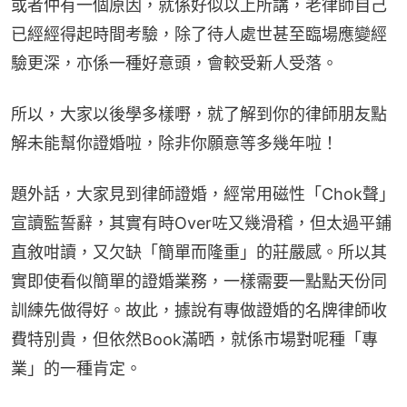
或者仲有一個原因，就係好似以上所講，老律師自己
已經經得起時間考驗，除了待人處世甚至臨場應變經
驗更深，亦係一種好意頭，會較受新人受落。
所以，大家以後學多樣嘢，就了解到你的律師朋友點
解未能幫你證婚啦，除非你願意等多幾年啦！
題外話，大家見到律師證婚，經常用磁性「Chok聲」
宣讀監誓辭，其實有時Over咗又幾滑稽，但太過平鋪
直敘咁讀，又欠缺「簡單而隆重」的莊嚴感。所以其
實即使看似簡單的證婚業務，一樣需要一點點天份同
訓練先做得好。故此，據說有專做證婚的名牌律師收
費特別貴，但依然Book滿晒，就係市場對呢種「專
業」的一種肯定。