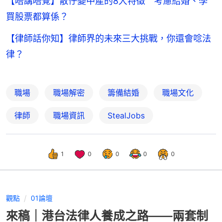
【唔講唔覺】散仔變中產的8大特徵 考慮結婚、學
買股票都算係？
【律師話你知】律師界的未來三大挑戰，你還會唸法
律？
職場
職場解密
籌備結婚
職場文化
律師
職場資訊
StealJobs
1
0
0
0
0
觀點
01論壇
來稿｜港台法律人養成之路——兩套制