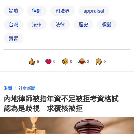
論壇
律師
司法界
appraisal
台灣
法律
法律
歷史
假髮
實習
5
0
0
0
0
港聞
社會新聞
內地律師被指年資不足被拒考資格試
認為是歧視 求覆核被拒