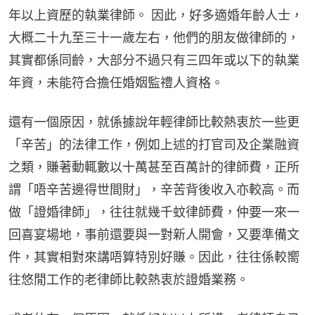
年以上資歷的執業律師。 因此，好多適婚年齡人士，
大概二十九至三十一歲左右，他們的朋友做律師的，
其實都係同齡，大部分不過只有三四年或以下的執業
年資，未能符合擔任婚姻監禮人資格。
還有一個原因，就係據說年輕律師比較熱衷於一些更
「辛苦」的法律工作，例如上述的打官司及企業融資
之類，賺著動輒數以十萬甚至百萬計的律師費，正所
謂「唔辛苦邊得世間財」，辛苦背後收入亦較高。而
做「證婚律師」，往往就幾千蚊律師費，仲要一來一
回喜宴場地，事前還要與一對新人開會，又要準備文
件，其實相對來講唔算特別好賺。因此，往往係較嚮
往悠閒工作的老律師比較熱衷於證婚業務。