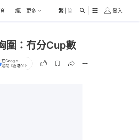
育
經濟
更多
01深圳
繁
觀點
|
简
健康
好食玩飛
登入
女
胸圍：冇分Cup數
在Google
追蹤《香港01》