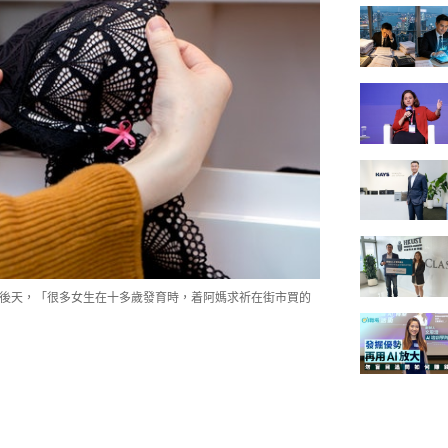
自後天，「很多女生在十多歲發育時，着阿媽求祈在街市買的