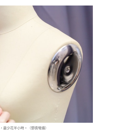
苟，最少花半小時。（鄧倩螢攝）