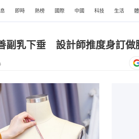
息
即時
熱榜
國際
中國
科技
生活
體
改善副乳下垂 設計師推度身訂做
6