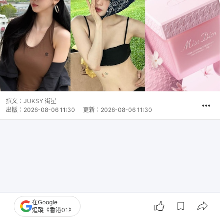
撰文：
JUKSY 街星
出版：
2026-08-06 11:30
更新：
2026-08-06 11:30
在Google
追蹤《香港01》