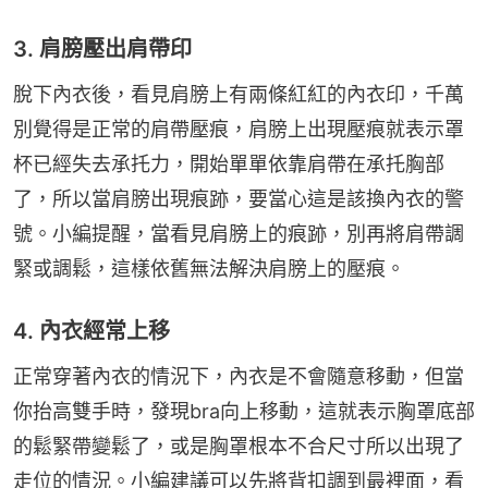
3. 肩膀壓出肩帶印
脫下內衣後，看見肩膀上有兩條紅紅的內衣印，千萬
別覺得是正常的肩帶壓痕，肩膀上出現壓痕就表示罩
杯已經失去承托力，開始單單依靠肩帶在承托胸部
了，所以當肩膀出現痕跡，要當心這是該換內衣的警
號。小編提醒，當看見肩膀上的痕跡，別再將肩帶調
緊或調鬆，這樣依舊無法解決肩膀上的壓痕。
4. 內衣經常上移
正常穿著內衣的情況下，內衣是不會隨意移動，但當
你抬高雙手時，發現bra向上移動，這就表示胸罩底部
的鬆緊帶變鬆了，或是胸罩根本不合尺寸所以出現了
走位的情況。小編建議可以先將背扣調到最裡面，看