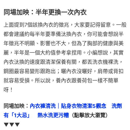
同場加映：半年更換一次內衣
上面提到7個該換內衣的徵兆，大家要記得留意。一般
都會建議約每半年要準備汰換內衣，你可能會想說半
年徵兆不明顯、影響也不大，但為了胸部的健康與美
麗，半年是一個大約值參考拿捏用。小編想說，其實
內衣汰換的速度跟清潔保養有關，都丟洗衣機裸洗，
鋼圈最容易變形跟跑出；曬內衣沒曬好，肩帶或背扣
就容易受損。所以說，養內衣跟養荷包一樣不簡單
呀！
同場加映：
內衣褲清洗｜貼身衣物清潔5觀念　洗劑
有「1大忌」　熱水洗更污糟
（點擊放大瀏覽）
▼▼▼