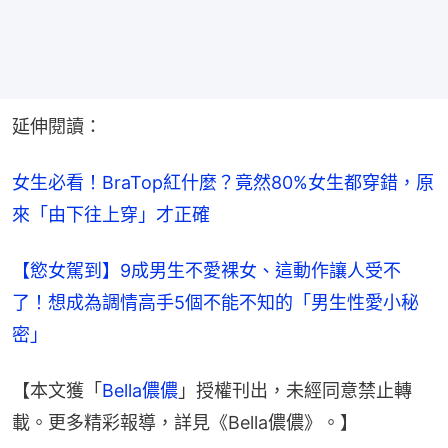
延伸閱讀：
女生必看！BraTop紅什麼？竟然80%女生都穿錯，原
來「由下往上穿」才正確
【慾女駕到】9成男生不愛裸女、這動作讓人受不
了！想成為調情高手5個不能不知的「男生性愛小秘
密」
【本文獲「
Bella儂儂
」授權刊出，未經同意禁止轉
載。更多精彩報導，詳見《Bella儂儂》。】