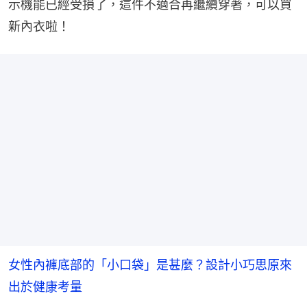
示機能已經受損了，這件不適合再繼續穿著，可以買
新內衣啦！
女性內褲底部的「小口袋」是甚麼？設計小巧思原來
出於健康考量