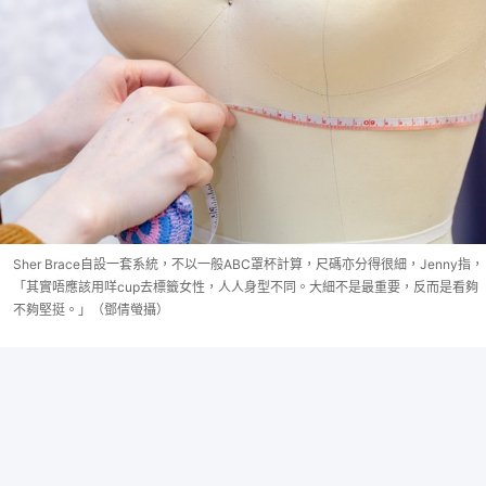
Sher Brace自設一套系統，不以一般ABC罩杯計算，尺碼亦分得很細，Jenny指，
「其實唔應該用咩cup去標籤女性，人人身型不同。大細不是最重要，反而是看夠
不夠堅挺。」（鄧倩螢攝）