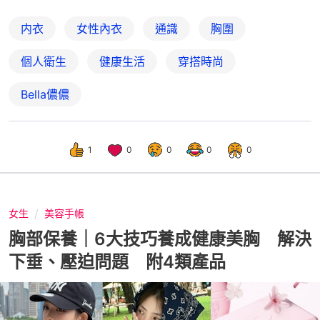
内衣
女性內衣
通識
胸圍
個人衛生
健康生活
穿搭時尚
Bella儂儂
1
0
0
0
0
女生
美容手帳
胸部保養｜6大技巧養成健康美胸 解決
下垂、壓迫問題 附4類產品