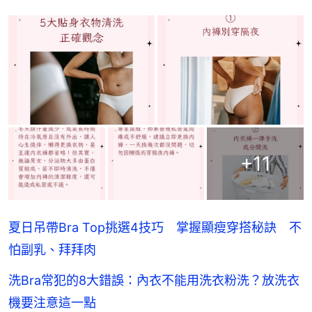
+
11
夏日吊帶Bra Top挑選4技巧 掌握顯瘦穿搭秘訣 不
怕副乳、拜拜肉
洗Bra常犯的8大錯誤：內衣不能用洗衣粉洗？放洗衣
機要注意這一點