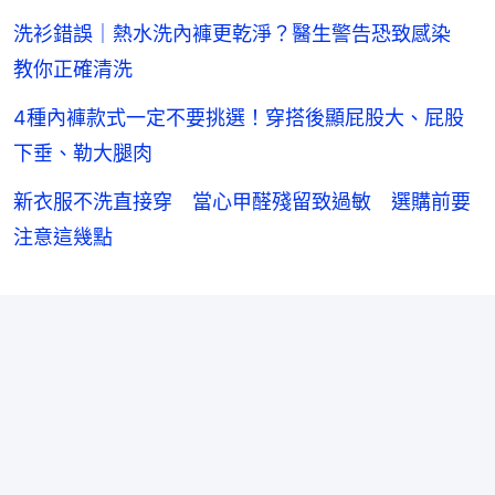
洗衫錯誤｜熱水洗內褲更乾淨？醫生警告恐致感染
教你正確清洗
4種內褲款式一定不要挑選！穿搭後顯屁股大、屁股
下垂、勒大腿肉
新衣服不洗直接穿 當心甲醛殘留致過敏 選購前要
注意這幾點