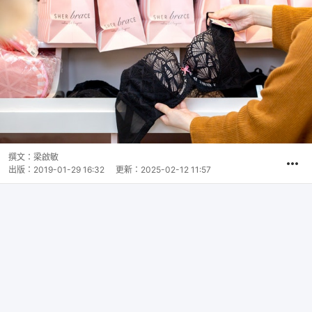
撰文：
梁啟敏
出版：
2019-01-29 16:32
更新：
2025-02-12 11:57