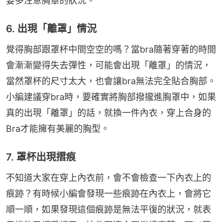
要多注意胸罩的狀況。
6. 出現「離罩」情況
覺得胸部跟罩杯中間空空的嗎？當bra隨著穿著的時間
會漸漸變得失去彈性，可能會出現「離罩」的情況，
當然罩杯的尺寸太大，也會讓bra無法完全貼合胸部。
小編建議穿bra時，要確實將胸部撥攏進胸罩中，如果
真的出現「離罩」的話，就換一件內衣，穿上合身的
Bra才能擁有美麗的胸型。
7. 罩杯出現摺痕
不知道大家在穿上內衣前，會不會檢查一下內衣上的
痕跡？有時候小編會發現一些痕跡在內衣上，會將它
順一順，如果發現這個痕跡是無法平復的狀況，就表