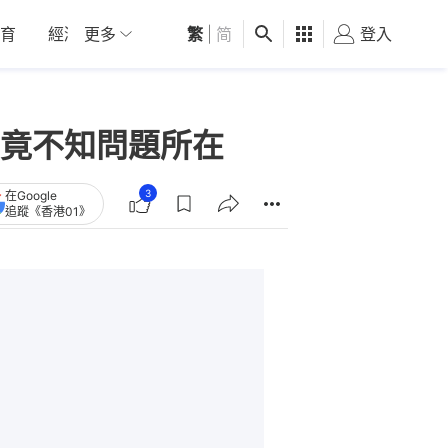
育
經濟
更多
01深圳
繁
觀點
|
简
健康
好食玩飛
登入
女
竟不知問題所在
3
在Google
追蹤《香港01》