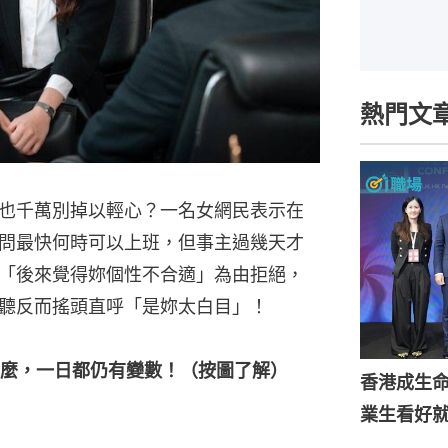
熱門文
也千萬別掉以輕心？一名女網民表示在
問最快何時可以上班，但事主過幾天才
「後來覺得妳個性不合適」為由拒絕，
聽反而搖頭直呼「是妳太白目」！
麼，一日都仍有變數！（按圖了解）
香港成生
業生看好