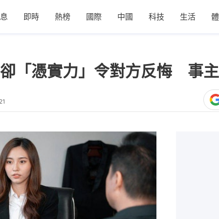
息
即時
熱榜
國際
中國
科技
生活
體
卻「憑實力」令對方反悔 事主
21