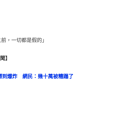
r之前，一切都是假的」
聞】
嬲到爆炸　網民：幾十萬被糟蹋了