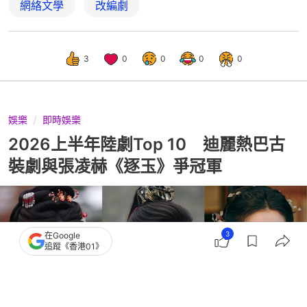
網絡文學
改編劇
3
0
0
0
0
娛樂
即時娛樂
2026上半年陸劇Top 10 迪麗熱巴古
裝劇與張凌赫《逐玉》爭冠軍
3
在Google
追蹤《香港01》