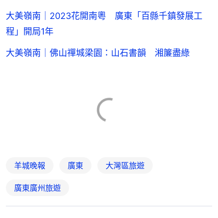
大美嶺南｜2023花開南粵 廣東「百縣千鎮發展工
程」開局1年
大美嶺南｜佛山禪城梁園：山石書韻 湘簾盡綠
羊城晚報
廣東
大灣區旅遊
廣東廣州旅遊