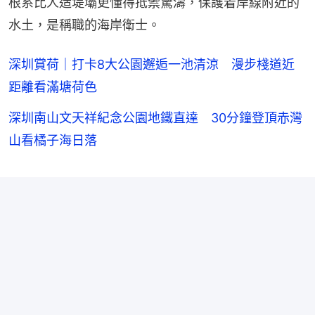
根系比人造堤壩更懂得抵禦驚濤，保護着岸線附近的
水土，是稱職的海岸衛士。
深圳賞荷｜打卡8大公園邂逅一池清涼 漫步棧道近
距離看滿塘荷色
深圳南山文天祥紀念公園地鐵直達 30分鐘登頂赤灣
山看橘子海日落