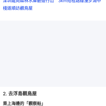
深圳龍崗森林水庫碧道行山 3km短程路線漫步湖中
棧道順訪觀鳥屋
2. 去浮島觀鳥屋
乘上海邊的「觀察船」