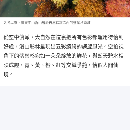
入冬以來，廣東中山香山省級自然保護區內的落葉杉煥紅
從空中俯瞰，大自然在這裏把所有色彩都運用得恰到
好處，漫山彩林呈現出五彩繽紛的旖旎風光。空拍視
角下的落葉杉宛如一朵朵綻放的鮮花，與藍天碧水相
映成趣，青、黃、橙、紅等交織爭艷，恰似人間仙
境。