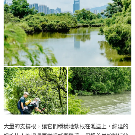
大量的支撐根，讓它們穩穩地紮根在灘塗上，綿延的