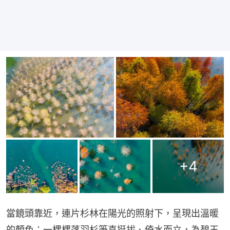
+
4
當鏡頭靠近，連片杉林在陽光的照射下，呈現出溫暖
的顏色；一棵棵落羽杉筆直挺拔、倚水而立，為碧玉