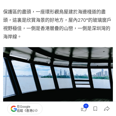
保護區的盡頭，一座環形觀鳥屋建於海邊棧道的盡
頭，這裏是欣賞海景的好地方，屋內270°的玻璃窗戶
視野極佳，一側是香港層疊的山巒，一側是深圳灣的
海岸線。
11
在Google
追蹤《香港01》