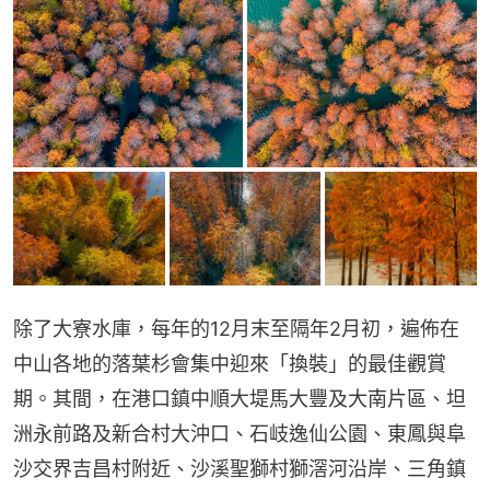
除了大寮水庫，每年的12月末至隔年2月初，遍佈在
中山各地的落葉杉會集中迎來「換裝」的最佳觀賞
期。其間，在港口鎮中順大堤馬大豐及大南片區、坦
洲永前路及新合村大沖口、石岐逸仙公園、東鳳與阜
沙交界吉昌村附近、沙溪聖獅村獅滘河沿岸、三角鎮