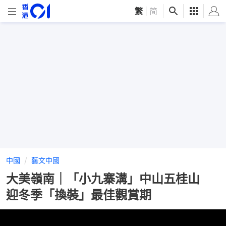
繁
|
简
中國
藝文中國
大美嶺南｜「小九寨溝」中山五桂山
迎冬季「換裝」最佳觀賞期