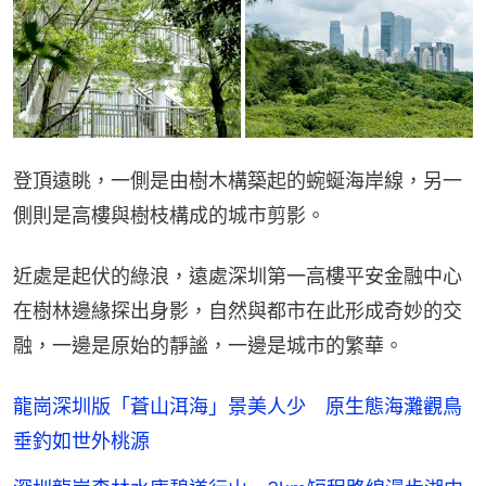
登頂遠眺，一側是由樹木構築起的蜿蜒海岸線，另一
側則是高樓與樹枝構成的城市剪影。
近處是起伏的綠浪，遠處深圳第一高樓平安金融中心
在樹林邊緣探出身影，自然與都市在此形成奇妙的交
融，一邊是原始的靜謐，一邊是城市的繁華。
龍崗深圳版「蒼山洱海」景美人少 原生態海灘觀鳥
垂釣如世外桃源