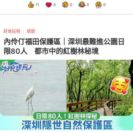
11
0
0
0
0
好食玩飛
旅遊
內伶仃福田保護區｜深圳最難進公園日
限80人 都市中的紅樹林秘境