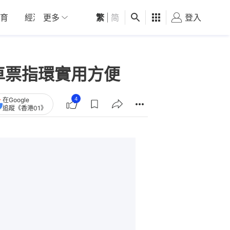
育
經濟
更多
01深圳
繁
觀點
|
简
健康
好食玩飛
登入
女
車票指環實用方便
4
在Google
追蹤《香港01》