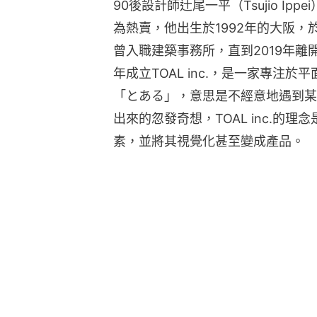
90後設計師辻尾一平（Tsujio I
為熱賣，他出生於1992年的大阪
曾入職建築事務所，直到2019年離
年成立TOAL inc.，是一家專注
「とある」，意思是不經意地遇到某
出來的忽發奇想，TOAL inc.的
素，並將其視覺化甚至變成產品。