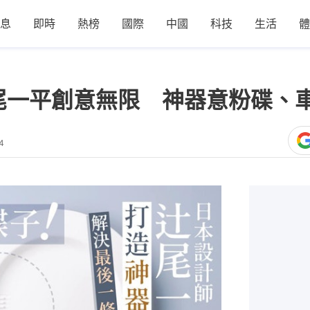
息
即時
熱榜
國際
中國
科技
生活
體
尾一平創意無限 神器意粉碟、
4