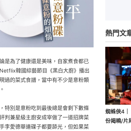
熱門文
無論是為了健康還是美味，自家煮食都已
etflix韓國綜藝節目《黑白大廚》播出
現過的菜式食譜，當中有不少是意粉類
。
，特別是意粉吃到最後總是會剩下數條
蜘蛛俠4｜《
評判兼星級主廚安成宰做了一道招牌菜
份揭曉/片
手李愛德華連碟子都要舔光，但如果菜