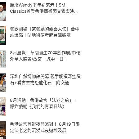
厲旭Wendy下年初來港！SM
Classics首登香港藝術節交響樂演繹
Kpop
餐飲劇場《茶餐廳的親善大使》台中
站爆滿！貼地術語考起台灣觀眾
8月展覽｜草間彌生70年創作展/中環
外星人裝置/故宮「城中一日」
深圳自然博物館開幕 親手觸摸深空隕
石+看古生物恐龍化石｜附交通
8月活動｜香港故宮「法老之約」、
爆炸戲棚《我們的青春日誌》
香港故宮首辦夜間派對！ 8月19日限
定法老之約沉浸式夜遊埃及展