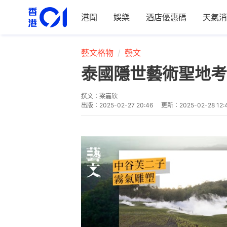
港聞
娛樂
酒店優惠碼
天氣消
藝文格物
藝文
泰國隱世藝術聖地考
撰文：
梁嘉欣
出版：
2025-02-27 20:46
更新：
2025-02-28 12: