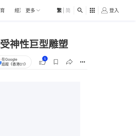
育
經濟
更多
01深圳
繁
觀點
|
简
健康
好食玩飛
登入
女
受神性巨型雕塑
5
在Google
追蹤《香港01》