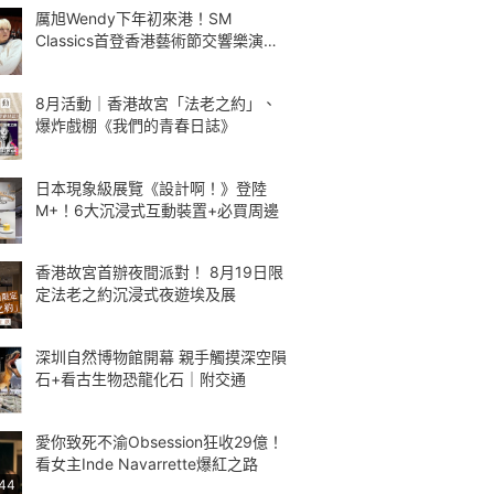
厲旭Wendy下年初來港！SM
Classics首登香港藝術節交響樂演繹
Kpop
8月活動｜香港故宮「法老之約」、
爆炸戲棚《我們的青春日誌》
日本現象級展覽《設計啊！》登陸
M+！6大沉浸式互動裝置+必買周邊
香港故宮首辦夜間派對！ 8月19日限
定法老之約沉浸式夜遊埃及展
深圳自然博物館開幕 親手觸摸深空隕
石+看古生物恐龍化石｜附交通
愛你致死不渝Obsession狂收29億！
看女主Inde Navarrette爆紅之路
:44