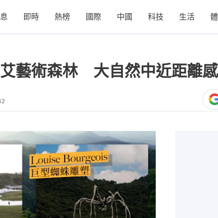
息
即時
熱榜
國際
中國
科技
生活
體
艾藝術森林 大自然中近距離感
42