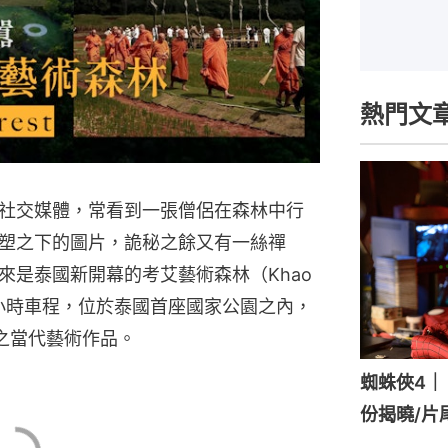
熱門文
開社交媒體，常看到一張僧侶在森林中行
型蜘蛛雕塑之下的圖片，詭秘之餘又有一絲禪
來是泰國新開幕的考艾藝術森林（Khao
曼谷僅三小時車程，位於泰國首座國家公園之內，
之當代藝術作品。
蜘蛛俠4｜《
份揭曉/片