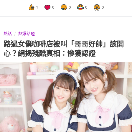
1
0
0
0
0
熱話
熱爆話題
路過女僕咖啡店被叫「哥哥好帥」該開
心？網揭殘酷真相：慘獲認證