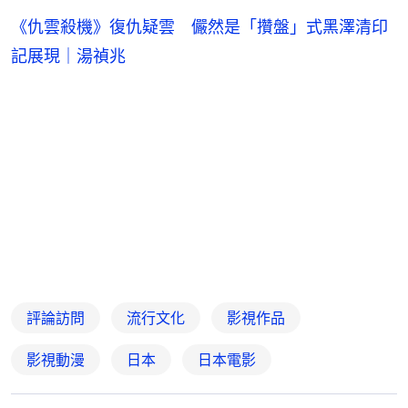
《仇雲殺機》復仇疑雲 儼然是「攢盤」式黑澤清印
記展現｜湯禎兆
評論訪問
流行文化
影視作品
影視動漫
日本
日本電影