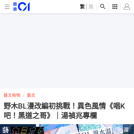
繁
|
简
藝文格物
藝文
野木BL漫改編初挑戰！異色風情《唱K
吧！黑道之哥》｜湯禎兆專欄