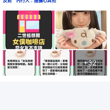
反對　內行人：應擔心其他
+
32