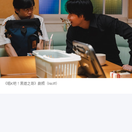
《唱K吧！黑道之哥》劇照（hkiff）