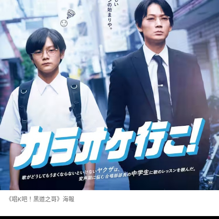
《唱K吧！黑道之哥》海報