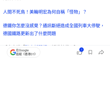
人間不死鳥！美輪明宏為何自稱「怪物」？
德鐵你怎麼沒感覺？通訊斷絕造成全國列車大停駛，
德國鐵路更新出了什麼問題
【本文獲「
聯合新聞網
」授權轉載。】
1
在Google
追蹤《香港01》
女僕CAFE
熱話
聯合新聞網
1
0
0
1
0
娛樂
即時娛樂