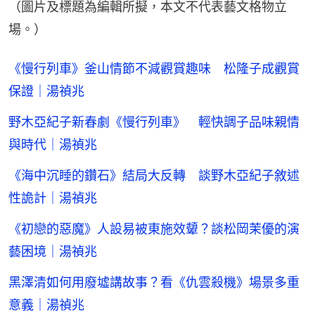
（圖片及標題為編輯所擬，本文不代表藝文格物立
場。）
《慢行列車》釜山情節不減觀賞趣味 松隆子成觀賞
保證｜湯禎兆
野木亞紀子新春劇《慢行列車》 輕快調子品味親情
與時代｜湯禎兆
《海中沉睡的鑽石》結局大反轉 談野木亞紀子敘述
性詭計｜湯禎兆
《初戀的惡魔》人設易被東施效顰？談松岡茉優的演
藝困境｜湯禎兆
黑澤清如何用廢墟講故事？看《仇雲殺機》場景多重
意義｜湯禎兆