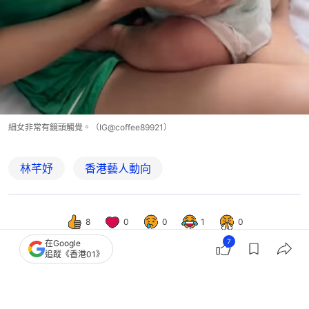
細女非常有鏡頭觸覺。（IG@coffee89921）
林芊妤
香港藝人動向
8
0
0
1
0
7
在Google
追蹤《香港01》
娛樂
即時娛樂
林芊妤內衣照疑露敏感部位走光 自爆