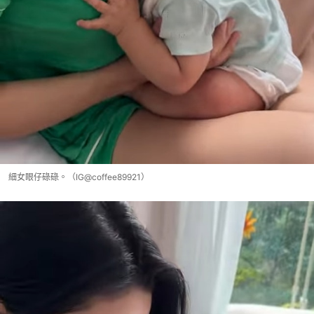
細女眼仔碌碌。（IG@coffee89921）