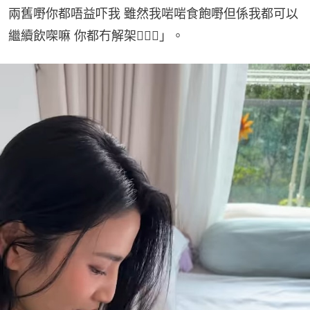
兩舊嘢你都唔益吓我 雖然我啱啱食飽嘢但係我都可以
繼續飲㗎嘛 你都冇解架🤷🏿‍♀️」。