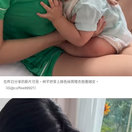
在昨日分享的新片可見，林芊妤穿上綠色絲質睡衣抱著細女。
（IG@coffee89921）