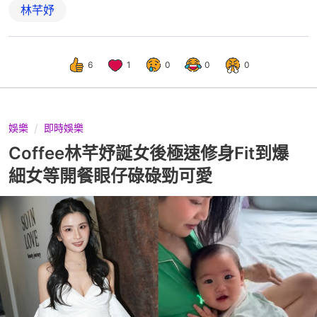
林芊妤
6
1
0
0
0
娛樂
即時娛樂
Coffee林芊妤誕女後極速修身Fit到爆
細女等開餐眼仔碌碌勁可愛