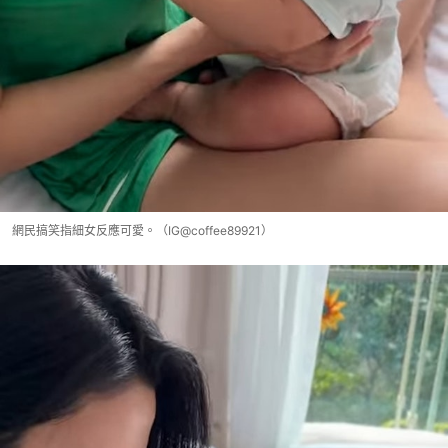
網民搞笑指細女反應可愛。（IG@coffee89921）