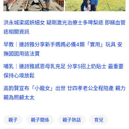
洪永城梁諾妍細女 疑剛激光治療士多啤梨痣 即睇血管
痣相關資訊
早教｜連詩雅分享新手媽媽必備4類「實用」玩具 安
撫囡囡用這法寶
哺乳｜連詩雅感恩母乳充足 分享5招上奶貼士 最重要
保持心境放鬆
高鈞賢宣布「小龍女」出世 廿四孝老公全程陪產 親力
親為照顧太太
親子
親子關係
親子熱話
育兒