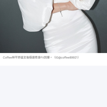
Coffee林芊妤誕女後極速修身Fit到爆。（IG@coffee89921）