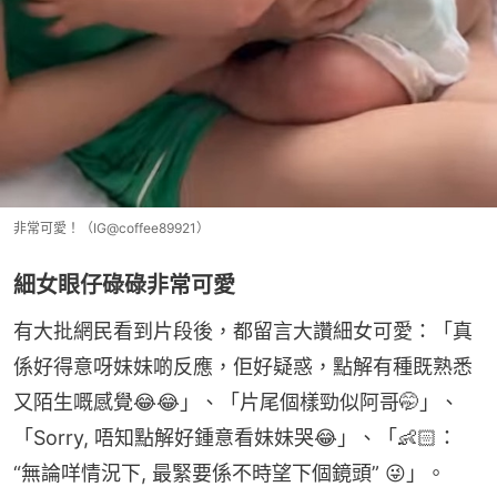
非常可愛！（IG@coffee89921）
細女眼仔碌碌非常可愛
有大批網民看到片段後，都留言大讚細女可愛：「真
係好得意呀妹妹啲反應，佢好疑惑，點解有種既熟悉
又陌生嘅感覺😂😂」、「片尾個樣勁似阿哥🤭」、
「Sorry, 唔知點解好鍾意看妹妹哭😂」、「👶🏻：
“無論咩情況下, 最緊要係不時望下個鏡頭” 😜」。