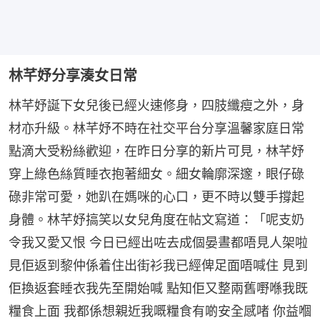
林芊妤分享湊女日常
林芊妤誕下女兒後已經火速修身，四肢纖瘦之外，身
材亦升級。林芊妤不時在社交平台分享溫馨家庭日常
點滴大受粉絲歡迎，在昨日分享的新片可見，林芊妤
穿上綠色絲質睡衣抱著細女。細女輪廓深邃，眼仔碌
碌非常可愛，她趴在媽咪的心口，更不時以雙手撐起
身體。林芊妤搞笑以女兒角度在帖文寫道：「呢支奶
令我又愛又恨 今日已經出咗去成個晏晝都唔見人架啦 
見佢返到黎仲係着住出街衫我已經俾足面唔喊住 見到
佢換返套睡衣我先至開始喊 點知佢又整兩舊嘢喺我既
糧食上面 我都係想親近我嘅糧食有啲安全感啫 你益嗰