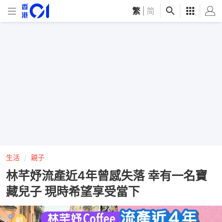
繁
|
简
生活
親子
林芊妤流產近4年曾感失落 幸有一名寶
藏兒子 現時希望享受當下