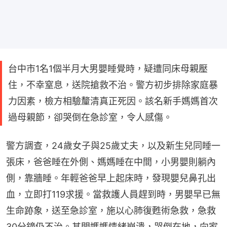
台中市1名1個半月大男嬰睡覺時，疑遭同床母親壓
住，不幸窒息，送院搶救不治。警方初步排除家庭暴
力因素，檢方相驗釐清真正死因。該名新手媽媽首次
過母親節，卻哭倒在急診室，令人感傷。
警方調查，24歲女子與25歲丈夫，以及新生兒同睡一
張床，爸爸睡在外側、媽媽睡在中間，小男嬰則躺內
側，靠牆睡。年輕爸爸早上起床時，發現嬰兒鼻孔出
血，立即打119求援。當救護人員趕到時，男嬰早已無
生命跡象，送至急診室，施以心肺復甦術急救，急救
30分鐘仍不治。其間媽媽情緒崩潰，哭倒在地，向家