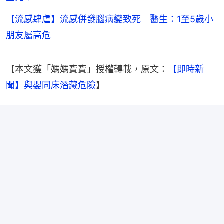
【流感肆虐】流感併發腦病變致死 醫生：1至5歲小
朋友屬高危
【本文獲「媽媽寶寶」授權轉載，原文：
【即時新
聞】與嬰同床潛藏危險
】