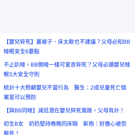
【嬰兒猝死】蓋被子、床太軟也不建議？父母必知BB
睡眠安全6要點
不止趴睡，BB側睡一樣可窒息猝死？父母必讀嬰兒睡
眠5大安全守則
統計十大照顧嬰兒不當行為 醫生：2成兒童死亡個
案是可以預防
【與BB同睡】減低潛在嬰兒猝死風險，父母有計！
初生B女 奶奶堅持晚晚同床瞓 新抱：好擔心被佢
壓死！