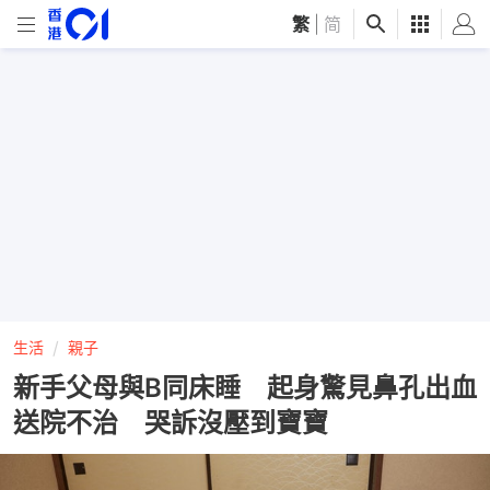
繁
|
简
生活
親子
新手父母與B同床睡 起身驚見鼻孔出血
送院不治 哭訴沒壓到寶寶