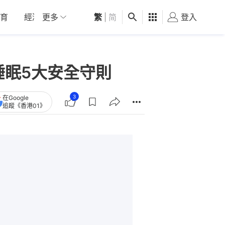
育
經濟
更多
01深圳
繁
觀點
|
简
健康
好食玩飛
登入
女
睡眠5大安全守則
3
在Google
追蹤《香港01》