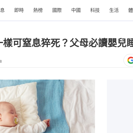
息
即時
熱榜
國際
中國
科技
生活
體
一樣可窒息猝死？父母必讀嬰兒
8