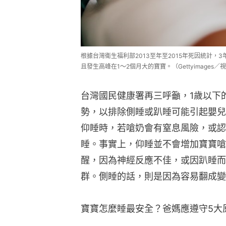
根據台灣衛生福利部2013至年至2015年死因統計，
且發生高峰在1～2個月大的寶寶。（Gettyimages／
台灣國民健康署再三呼籲，1歲以下
勢，以排除側睡或趴睡可能引起嬰兒
仰睡時，若嗆奶會有窒息風險，或認
睡。事實上，仰睡並不會增加寶寶嗆
醒，因為神經反應不佳，或因趴睡而
群。側睡的話，則是因為容易翻成變
寶寶怎麼睡最安全？爸媽應遵守5大