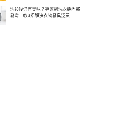
洗衫後仍有臭味？專家揭洗衣機內部
發霉 教3招解決衣物發臭泛黃