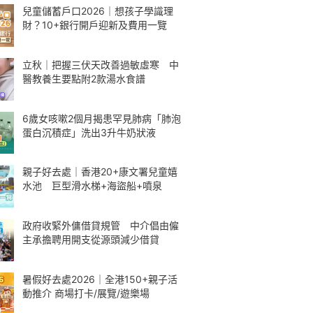
兒童儲蓄戶口2026｜想孩子學識理
財？10+銀行開戶迎新及費用一覽
立秋｜把握三伏天改善過敏虛寒 中
醫教養生要點附2款湯水食譜
6歲女咳嗽2個月揭患罕見肺病「肺泡
蛋白沉積症」洗出3升牛奶狀液
親子好去處｜香港20+康文署兒童嬉
水池 巨型滑水梯+海盜船+噴泉
政府收緊外傭借貸規管 中介倡由僱
主承擔聘用開支從源頭減少借貸
暑假好去處2026｜全港150+親子活
動推介 商場打卡/展覽/遊樂場