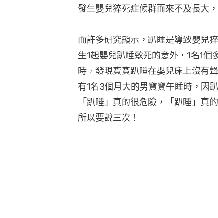
發生嬰兒猝死症候群而來不及長大，
而許多研究顯示，趴睡是導致嬰兒猝死
生1起嬰兒趴睡致死的意外，1名1
時，發現寶寶趴睡在嬰兒床上沒有聲息
有1名3個月大的男寶寶午睡時，因
「趴睡」真的很危險，「趴睡」真的
所以要說三次！