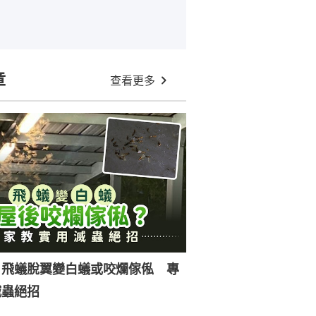
章
查看更多
｜飛蟻脫翼變白蟻或咬爛傢俬 專
滅蟲絕招