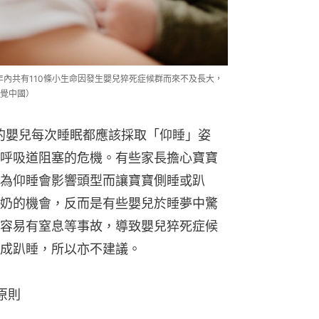
3年內共有110條小生命因發生嬰兒猝死症候群而來不及長大，
視覺中國）
的嬰兒每次睡眠都應該採取「仰睡」姿
呼吸道阻塞的危機。有些家長擔心寶寶
為仰睡會影響頭型而讓寶寶側睡或趴
奶的機會，反而是有些嬰兒於睡夢中驚
容易有窒息等事故，導致嬰兒猝死症候
成趴睡，所以亦不建議。
原則