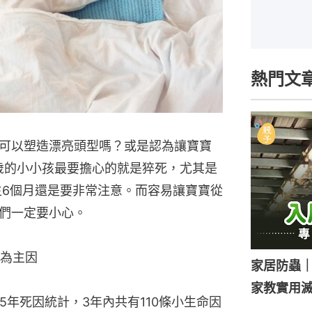
熱門文
可以塑造漂亮頭型嗎？或是認為讓寶寶
歲的小小孩最要擔心的就是猝死，尤其是
生6個月還是要非常注意。而容易讓寶寶從
們一定要小心。
為主因
家居防蟲
家教實用
15年死因統計，3年內共有110條小生命因