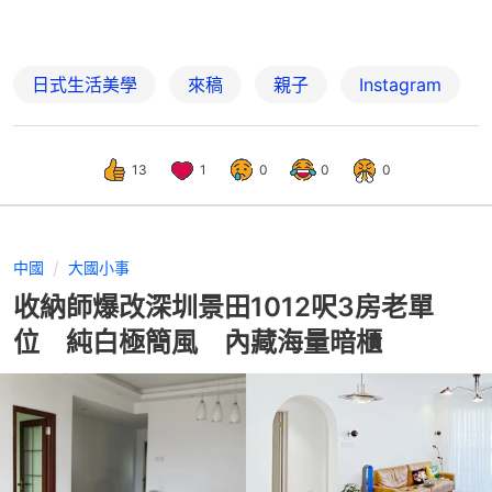
日式生活美學
來稿
親子
Instagram
13
1
0
0
0
中國
大國小事
收納師爆改深圳景田1012呎3房老單
位 純白極簡風 內藏海量暗櫃