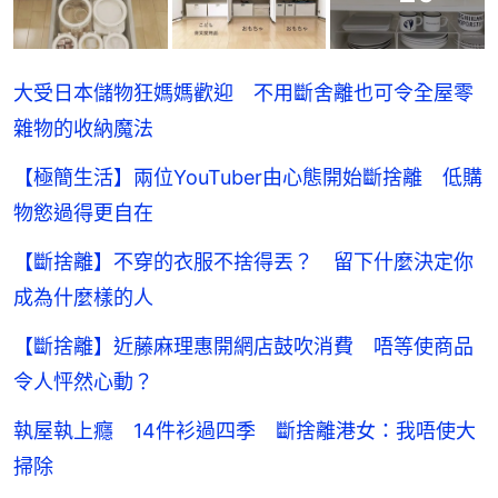
大受日本儲物狂媽媽歡迎 不用斷舍離也可令全屋零
雜物的收納魔法
【極簡生活】兩位YouTuber由心態開始斷捨離 低購
物慾過得更自在
【斷捨離】不穿的衣服不捨得丟？ 留下什麼決定你
成為什麼樣的人
【斷捨離】近藤麻理惠開網店鼓吹消費 唔等使商品
令人怦然心動？
執屋執上癮 14件衫過四季 斷捨離港女：我唔使大
掃除