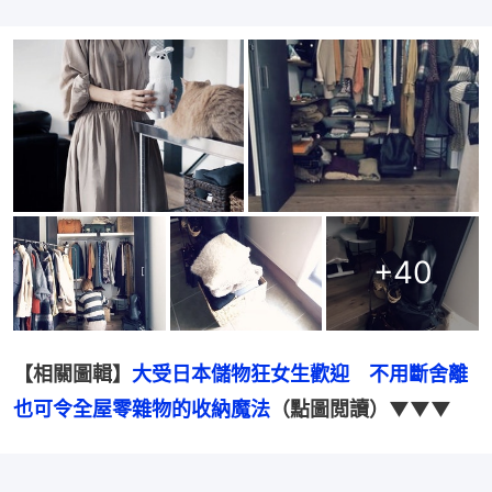
+
40
【相關圖輯】
大受日本儲物狂女生歡迎　不用斷舍離
也可令全屋零雜物的收納魔法
（點圖閲讀）▼▼▼