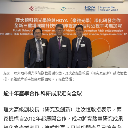
左起︰理大眼科視光學院副教授謝欣然、理大高級副校長（研究及創新）趙汝恒教
授、豪雅鏡片董事總經理關國強。﹙張偉賢攝﹚
逾十年產學合作 科研成果走向全球
理大高級副校長（研究及創新）趙汝恒教授表示，兩
家機構自2012年起展開合作，成功將實驗室研究成果
轉化為產業應用，達成雙贏。目前相關產品已遍布全