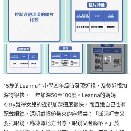
+
1
15歲的Leanna在小學四年級時發現近視，及後近視加
深得很快，一年加深50至100度。Leanna的媽媽
Kitty覺得女兒的近視加深速度很快，而且她自己也有
配戴眼鏡，深明戴眼鏡帶來的麻煩事：「睇睇吓書又
要托眼鏡，喺凍嘅地方出嚟，眼鏡又會朦哂。」於