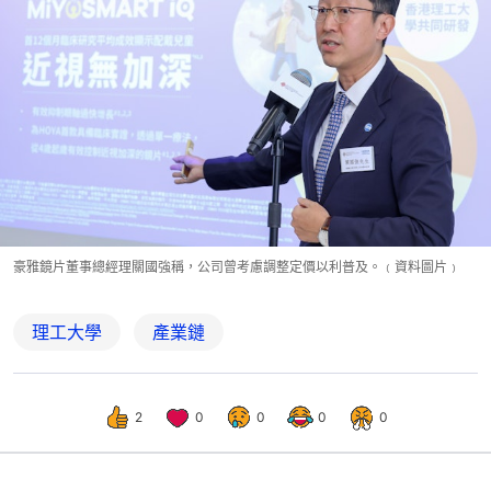
豪雅鏡片董事總經理關國強稱，公司曾考慮調整定價以利普及。﹙資料圖片﹚
理工大學
產業鏈
2
0
0
0
0