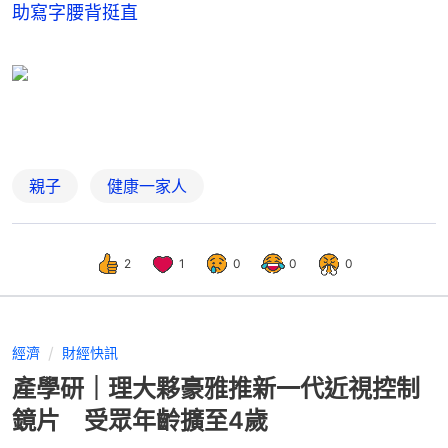
助寫字腰背挺直
親子
健康一家人
2
1
0
0
0
經濟
財經快訊
產學研｜理大夥豪雅推新一代近視控制
鏡片 受眾年齡擴至4歲