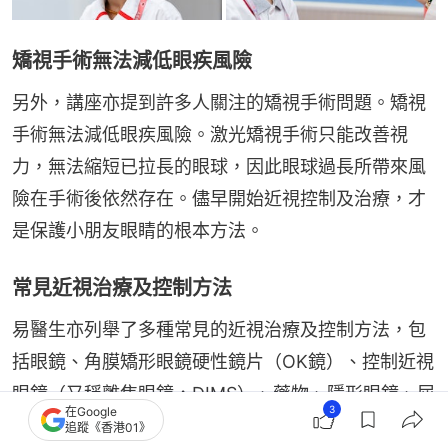
矯視手術無法減低眼疾風險
另外，講座亦提到許多人關注的矯視手術問題。矯視
手術無法減低眼疾風險。激光矯視手術只能改善視
力，無法縮短已拉長的眼球，因此眼球過長所帶來風
險在手術後依然存在。儘早開始近視控制及治療，才
是保護小朋友眼睛的根本方法。
常見近視治療及控制方法
易醫生亦列舉了多種常見的近視治療及控制方法，包
括眼鏡、角膜矯形眼鏡硬性鏡片（OK鏡）、控制近視
眼鏡（又稱離焦眼鏡，DIMS）、藥物、隱形眼鏡、屈
3
在Google
光手術、植入式隱形眼鏡（ICL）及晶體植入術，並詳
追蹤《香港01》