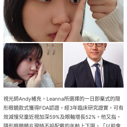
視光師Andy補充，Leanna所選擇的一日即棄式的隠
形眼鏡款式獲得FDA認證，經3年臨床研究證實，可有
效減慢兒童近視加深59%及眼軸增長52%。他又指，
隱形眼鏡鏡片現時不設配戴的年齡上下限，「以前會