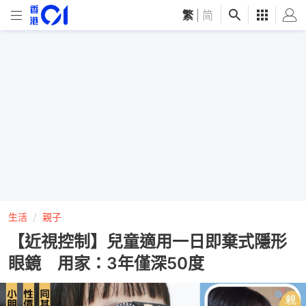
繁
|
简
生活
親子
【近視控制】兒童適用一日即棄式隱形
眼鏡 用家：3年僅深50度