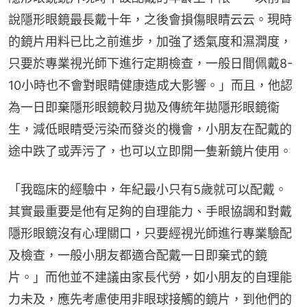
說隱形眼鏡最長戴十年，之後會損傷眼睛云云。現時
的鏡片用料已比之前進步，加強了透氣度和濕潤度，
只要於專業視光師下進行定期檢查，一般日間佩戴8-
10小時也不會對眼睛健康造成大影響。」而且，他認
為一日即棄隱形眼鏡較月拋及傳統年拋隱形眼鏡衞
生，減低眼睛受污染而發炎的機會，小朋友在配戴的
途中跌了或弄污了，也可以立即開一隻新鏡片使用。
「我臨床的經驗中，年紀最小只有5歲就可以配戴。
其實最重要是他有足夠的自理能力、手眼協調和對戴
隱形眼鏡沒有心理關口，只要經視光師進行專業驗配
及檢查，一般小朋友都適合配戴一日即棄式的鏡
片。」而他並不建議由家長代勞，如小朋友的自理能
力未及，應先考慮使用非眼球接觸的鏡片，到他們的