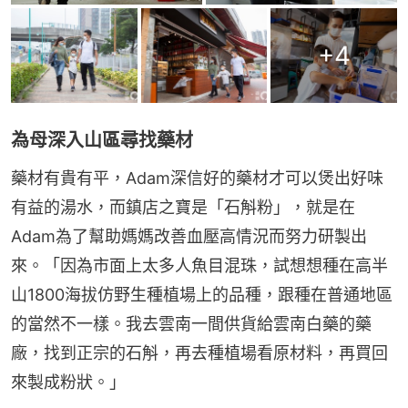
+
4
為母深入山區尋找藥材
藥材有貴有平，Adam深信好的藥材才可以煲出好味
有益的湯水，而鎮店之寶是「石斛粉」，就是在
Adam為了幫助媽媽改善血壓高情況而努力研製出
來。「因為市面上太多人魚目混珠，試想想種在高半
山1800海拔仿野生種植場上的品種，跟種在普通地區
的當然不一樣。我去雲南一間供貨給雲南白藥的藥
廠，找到正宗的石斛，再去種植場看原材料，再買回
來製成粉狀。」