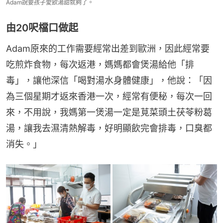
Adam說要孩子愛飲湯甜就夠了。
由20呎檔口做起
Adam原來的工作需要經常出差到歐洲，因此經常要
吃煎炸食物，每次返港，媽媽都會煲湯給他「排
毒」，讓他深信「喝對湯水身體健康」，他說：「因
為三個星期才返來香港一次，經常有便秘，每次一回
來，不用說，我媽第一煲湯一定是莧菜頭土茯苓粉葛
湯，讓我去濕清熱解毒，好明顯飲完會排毒，口臭都
消失。」