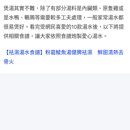
煲湯其實不難，除了有部分湯料是內臟類、原隻雞或
是水鴨、鵪鶉等需要較多工夫處理，一般家常湯水都
很易煲好。看完受網民喜愛的10款湯水後，以下將提
供相關食譜，讓大家依照食譜炮製愛心湯水。
【祛濕湯水食譜】粉葛鯪魚湯健脾袪濕　鮮甜清熱去
骨火