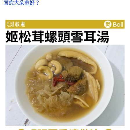
茸愈大朵愈好？