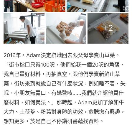
+
2
2016年，Adam決定辭職回去跟父母學賣山草藥。
「街市檔口只得100呎，他們給我一個20呎的角落，
我自己量好材料，再抽真空，跟他們學賣新鮮山草
藥，街坊來到就說自己有什麼狀況，例如睡不着、失
眠、小朋友無胃口、有幾聲咳……我們就介紹他買什
麼材料、如何煲法。」那時起，Adam更加了解如牛
大力、土茯苓、粉葛對身體的功效，愈聽愈有興趣，
想知更多，於是自己不停鑽研書藉找資料。