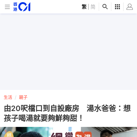
繁
|
简
生活
親子
由20呎檔口到自設廠房 湯水爸爸：想
孩子喝湯就要夠鮮夠甜！