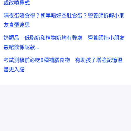
或改噴鼻式
隔夜蛋唔食得？朝早唔好空肚食蛋？營養師拆解小朋
友食蛋迷思
奶類品︱低脂奶和植物奶均有弊處 營養師指小朋友
最啱飲係呢款…
考試測驗前必吃8種補腦食物 有助孩子增強記憶溫
書更入腦