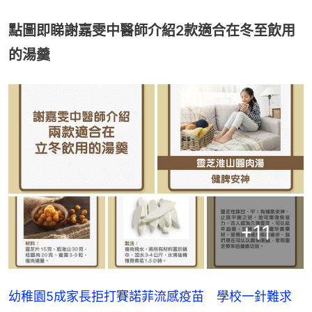
點圖即睇謝嘉雯中醫師介紹2款適合在冬至飲用
的湯羹
+
11
幼稚園5成家長拒打賽諾菲流感疫苗 學校一針難求