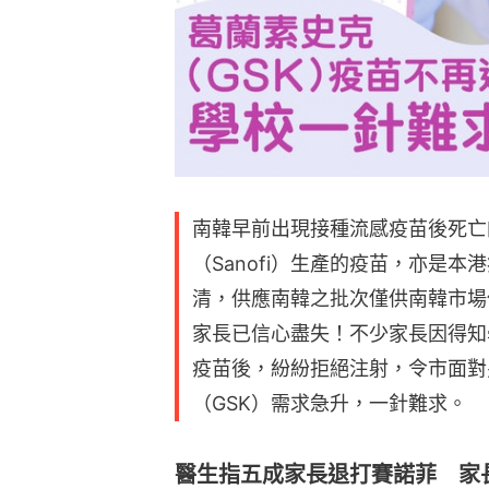
南韓早前出現接種流感疫苗後死亡
（Sanofi）生產的疫苗，亦是
清，供應南韓之批次僅供南韓市場
家長已信心盡失！不少家長因得知
疫苗後，紛紛拒絕注射，令市面對
（GSK）需求急升，一針難求。
醫生指五成家長退打賽諾菲 家