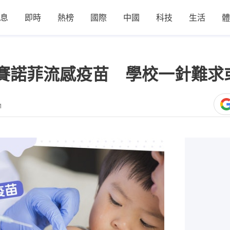
息
即時
熱榜
國際
中國
科技
生活
體
賽諾菲流感疫苗 學校一針難求
1