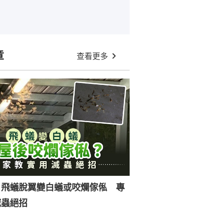
章
查看更多
｜飛蟻脫翼變白蟻或咬爛傢俬 專
滅蟲絕招