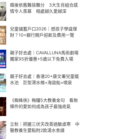
婚後依舊難捨難分 3大生肖組合感
情令人羨慕 相處越久愛越深
兒童儲蓄戶口2026｜想孩子學識理
財？10+銀行開戶迎新及費用一覽
親子好去處｜CAVALLUNA馬術劇場
獨家95折優惠+5歲以下免費入場
親子好去處｜香港20+康文署兒童嬉
水池 巨型滑水梯+海盜船+噴泉
《蜘蛛俠》梅嬸5大教養金句 看無
條件的愛如何成為孩子最強底氣
立秋｜把握三伏天改善過敏虛寒 中
醫教養生要點附2款湯水食譜