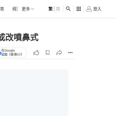
育
經濟
更多
01深圳
繁
觀點
|
简
健康
好食玩飛
登入
女
或改噴鼻式
在Google
追蹤《香港01》