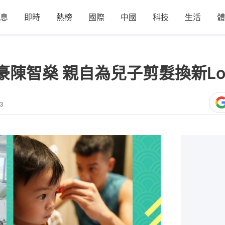
息
即時
熱榜
國際
中國
科技
生活
體
豪陳智燊 親自為兒子剪髮換新Lo
13