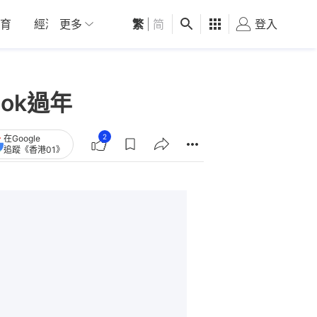
育
經濟
更多
01深圳
繁
觀點
|
简
健康
好食玩飛
登入
女
ok過年
2
在Google
追蹤《香港01》