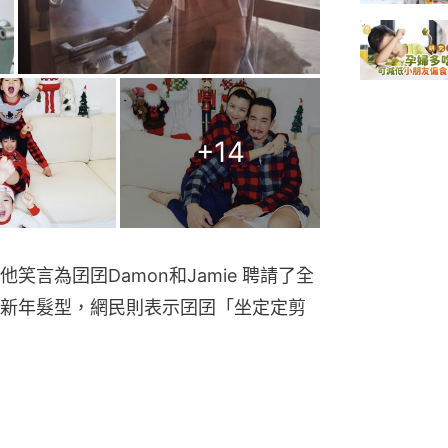
+
14
言為囝囝Damon和Jamie 聘請了全
新年髮型，網民則表示囝囝「坐定定剪