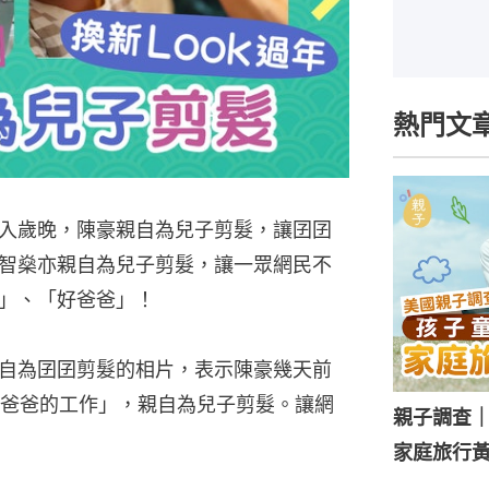
熱門文
入歲晚，陳豪親自為兒子剪髮，讓囝囝
智燊亦親自為兒子剪髮，讓一眾網民不
」、「好爸爸」！
親自為囝囝剪髮的相片，表示陳豪幾天前
爸爸的工作」，親自為兒子剪髮。讓網
親子調查
家庭旅行黃