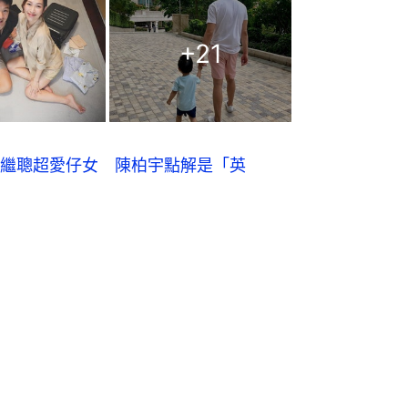
+
21
繼聰超愛仔女　陳柏宇點解是「英