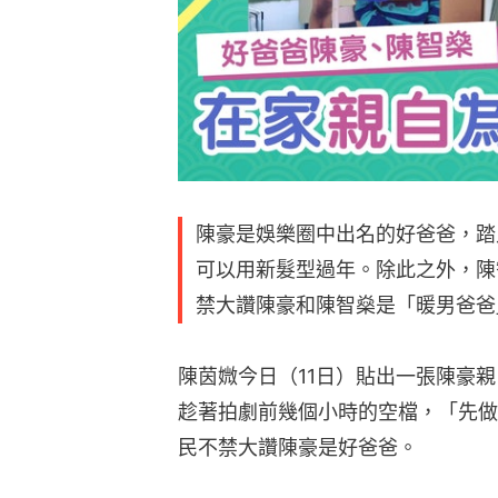
陳豪是娛樂圈中出名的好爸爸，踏
可以用新髮型過年。除此之外，陳
禁大讚陳豪和陳智燊是「暖男爸爸
陳茵媺今日（11日）貼出一張陳豪
趁著拍劇前幾個小時的空檔，「先做
民不禁大讚陳豪是好爸爸。