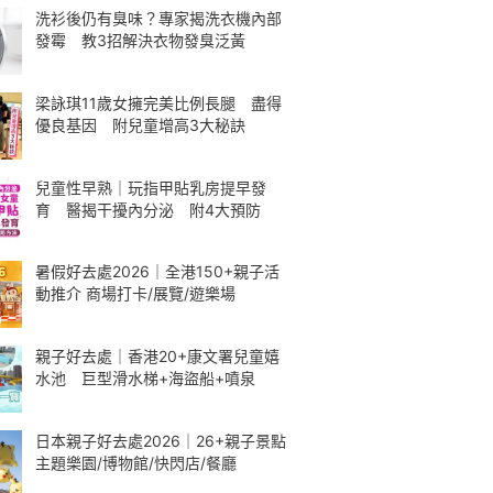
洗衫後仍有臭味？專家揭洗衣機內部
發霉 教3招解決衣物發臭泛黃
梁詠琪11歲女擁完美比例長腿 盡得
優良基因 附兒童增高3大秘訣
兒童性早熟｜玩指甲貼乳房提早發
育 醫揭干擾內分泌 附4大預防
暑假好去處2026｜全港150+親子活
動推介 商場打卡/展覽/遊樂場
親子好去處｜香港20+康文署兒童嬉
水池 巨型滑水梯+海盜船+噴泉
日本親子好去處2026｜26+親子景點
主題樂園/博物館/快閃店/餐廳