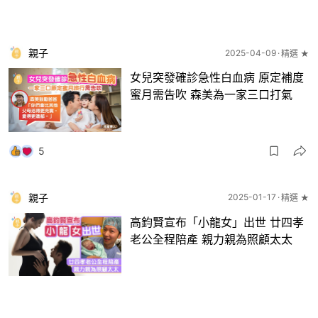
親子
2025-04-09
精選 ★
女兒突發確診急性白血病 原定補度
蜜月需告吹 森美為一家三口打氣
5
親子
2025-01-17
精選 ★
高鈞賢宣布「小龍女」出世 廿四孝
老公全程陪產 親力親為照顧太太
7