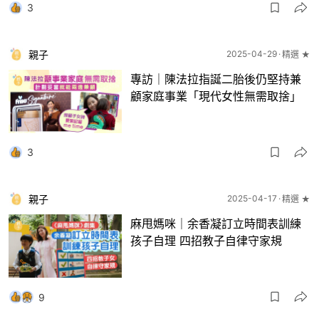
3
親子
2025-04-29
精選 ★
專訪｜陳法拉指誕二胎後仍堅持兼
顧家庭事業「現代女性無需取捨」
3
親子
2025-04-17
精選 ★
麻甩媽咪｜余香凝訂立時間表訓練
孩子自理 四招教子自律守家規
9