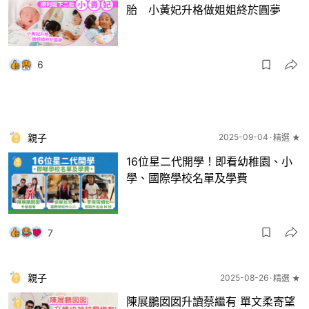
胎 小黃妃升格做姐姐終於圓夢
6
親子
2025-09-04
精選 ★
16位星二代開學！即看幼稚園、小
學、國際學校名單及學費
7
親子
2025-08-26
精選 ★
陳展鵬囡囡升讀蔡繼有 單文柔寄望