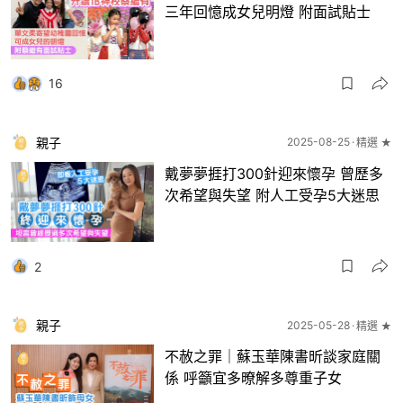
三年回憶成女兒明燈 附面試貼士
16
親子
2025-08-25
精選 ★
戴夢夢捱打300針迎來懷孕 曾歷多
次希望與失望 附人工受孕5大迷思
2
親子
2025-05-28
精選 ★
不赦之罪｜蘇玉華陳書昕談家庭關
係 呼籲宜多暸解多尊重子女