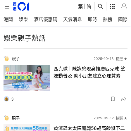
繁
|
简
港聞
娛樂
酒店優惠碼
天氣消息
即時
熱榜
國際
娛樂親子熱話
親子
2025-10-13
精選 ★
匹克球｜陳詠悠現身推廣匹克球 望
運動普及 助小朋友建立心理質素
3
親子
2025-09-12
精選 ★
黃澤鋒太太陳麗麗58歲高齡誕下二