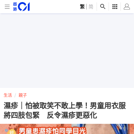
繁
|
简
生活
親子
濕疹｜怕被取笑不敢上學！男童用衣服
將四肢包緊 反令濕疹更惡化