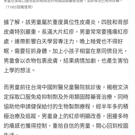
學童在採取口服免疫抑制劑及外用類固醇藥膏治療，濕疹情況已有所好轉。
（TVBS授權使用）
據了解，該男童屬於重度異位性皮膚炎，四肢和背部
皮膚特別嚴重，長滿大片紅疹，男童常常要搔癢紅疹
處，連帶影響白天學習專注力，晚上睡覺也不得好
眠，需要狂抓身體，加上小孩子相當在意同儕目光，
男童會以衣物包裹皮膚，結果病情加劇，也產生害怕
上學的想法。
而男童前往台灣中國附醫兒童醫院就診後，楊樹文決
定採取口服免疫抑制劑及外用類固醇藥膏治療，同時
協助他申請健保給付的生物製劑療程，經半年多的積
極治療及追蹤，男童身上的紅疹明顯改善，困擾多時
的癢感也獲得控制，重拾自信的男童，開心回到校園