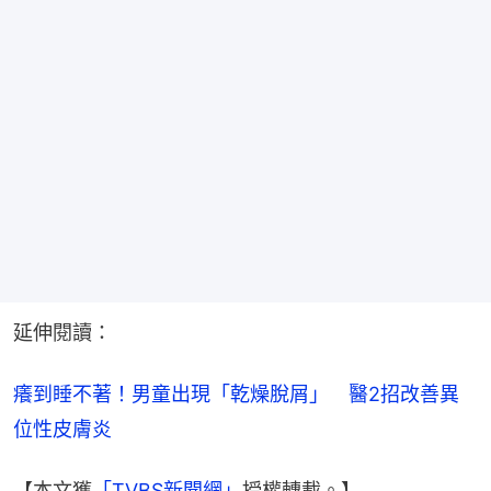
延伸閱讀：
癢到睡不著！男童出現「乾燥脫屑」　醫2招改善異
位性皮膚炎
【本文獲
「TVBS新聞網」
授權轉載。】