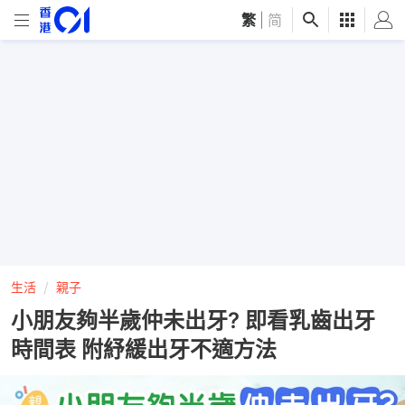
繁
|
简
生活
親子
小朋友夠半歲仲未出牙? 即看乳齒出牙
時間表 附紓緩出牙不適方法