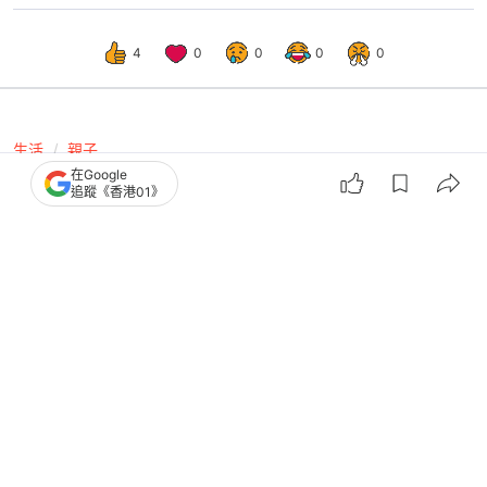
4
0
0
0
0
生活
親子
在Google
小朋友口腔發展緩慢 或與進食方式有
追蹤《香港01》
關！ 營養師教訓練口腔方法