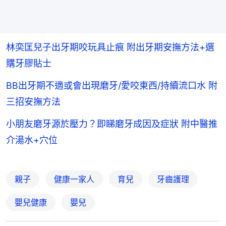
林奕匡兒子出牙期咬玩具止痕 附出牙期安撫方法+選
購牙膠貼士
BB出牙期不適或會出現磨牙/愛咬東西/持續流口水 附
三招安撫方法
小朋友磨牙源於壓力？即睇磨牙成因及症狀 附中醫推
介湯水+穴位
親子
健康一家人
育兒
牙齒護理
嬰兒健康
嬰兒