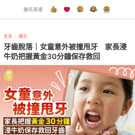
搶先表達
生活
親子
牙齒脫落｜女童意外被撞甩牙 家長浸
牛奶把握黃金30分鐘保存救回