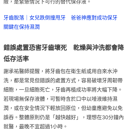
險，是緊急情況下可行的替代保存液。
牙齒脫落｜女兒跌倒撞甩牙 爸爸神應對成功保牙
關鍵在保持濕潤
錯誤處置恐害牙齒壞死 乾燥與沖洗都會降
低存活率
謝承祐醫師提醒，將牙齒包在衛生紙或用自來水沖
洗，都是常見但錯誤的處置方式，容易破壞牙周韌帶
細胞，一旦細胞死亡，牙齒再植成功率將大幅下降。
若現場無保存液體，可暫時含於口中以唾液維持濕
潤，或在安全情況下輕放回原位，但幼童應避免以免
誤吞。整體原則仍是「越快越好」，理想在30分鐘內
就醫，最晚不宜超過1小時。