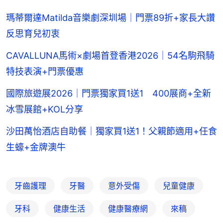
瑪蒂爾達Matilda音樂劇深圳場｜門票89折+家長大讚
反思育兒初衷
CAVALLUNA馬術×劇場首登香港2026｜54名駒飛騎
特技表演+門票優惠
國際旅遊展2026｜門票獨家買1送1 400展商+全新
冰雪展館+KOL分享
沙田萬怡酒店自助餐｜獨家買1送1！父親節適用+任食
生蠔+金牌澳牛
牙齒護理
牙醫
意外受傷
兒童健康
牙科
健康生活
健康醫療網
來稿