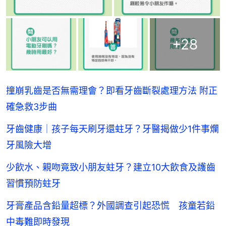
+
28
撞崩乳齒是否無需理會？即看牙齒斷裂處理方法 附正
確急救3步曲
牙齒健康｜孩子每天刷牙還蛀牙？牙醫揭做少1件事爛
牙風險大增
少飲水、親吻竟致小朋友蛀牙？建立10大飲食及護齒
習慣預防蛀牙
牙膏產品含鉛量超標？外國調查引起恐慌 孩童若鉛
中毒難即時發現