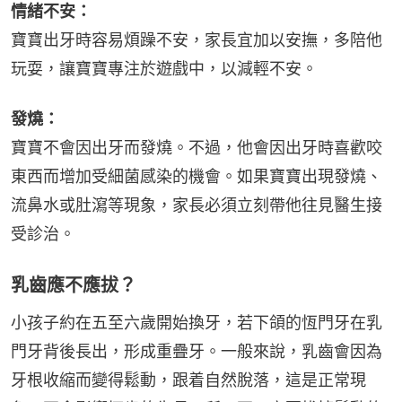
情緒不安：
寶寶出牙時容易煩躁不安，家長宜加以安撫，多陪他
玩耍，讓寶寶專注於遊戲中，以減輕不安。
發燒：
寶寶不會因出牙而發燒。不過，他會因出牙時喜歡咬
東西而增加受細菌感染的機會。如果寶寶出現發燒、
流鼻水或肚瀉等現象，家長必須立刻帶他往見醫生接
受診治。
乳齒應不應拔？
小孩子約在五至六歲開始換牙，若下頜的恆門牙在乳
門牙背後長出，形成重疊牙。一般來說，乳齒會因為
牙根收縮而變得鬆動，跟着自然脫落，這是正常現