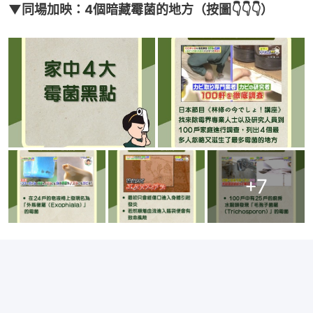
▼同場加映：4個暗藏霉菌的地方（按圖👇👇👇）
+
7