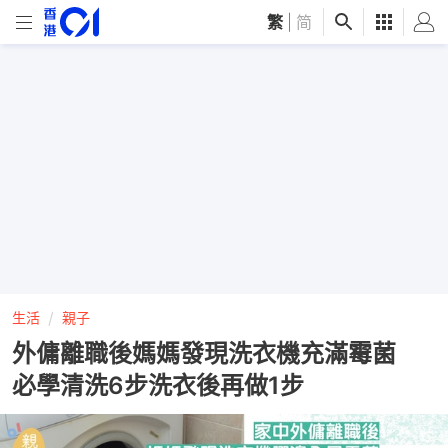
繁
|
简
生活
親子
外傭離職後媽媽發現洗衣機充滿霉菌
必學清洗6步洗衣後再做1步