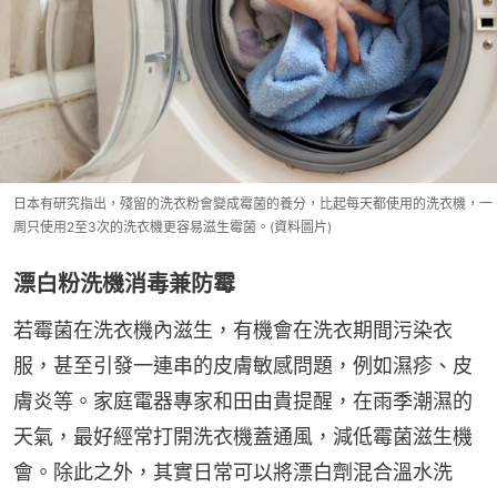
日本有研究指出，殘留的洗衣粉會變成霉菌的養分，比起每天都使用的洗衣機，一
周只使用2至3次的洗衣機更容易滋生霉菌。(資料圖片)
漂白粉洗機消毒兼防霉
若霉菌在洗衣機內滋生，有機會在洗衣期間污染衣
服，甚至引發一連串的皮膚敏感問題，例如濕疹、皮
膚炎等。家庭電器專家和田由貴提醒，在雨季潮濕的
天氣，最好經常打開洗衣機蓋通風，減低霉菌滋生機
會。除此之外，其實日常可以將漂白劑混合溫水洗