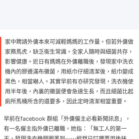
家中聘請外傭本來可減輕媽媽的工作量，但若外傭做
家務馬虎，缺乏衛生常識，全家人隨時與細菌共存，
影響健康。近日有媽媽在外傭離職後，發現家中洗衣
機內的膠邊滿布黴菌，用紙巾仔細清潔後，紙巾變成
黑色，相當嚇人。其實早前有亦研究發現，洗衣機使
用半年後，內裏的黴菌便會急速生長，而且細菌比起
廁所馬桶所含的還要多，因此定時清潔相當重要。
早前在facebook 群組「外傭僱主必看新聞訊息」，
有一名僱主指外傭已離職，她指：「無工人的第一
天，發現洗衣機膠圈黑到⋯⋯縱然已叮囑要用後抹