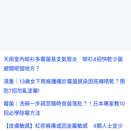
天雨室內晾衫多霉菌易支氣管炎 晾衫4招快乾少菌
避開呢個地方？
濕重｜13歲女下胯痕腫確診霉菌感染因底褲唔乾？預
防7招勿亂塗藥!
霉菌｜洗碗一步疏忽隨時食菌落肚？！日本專家教10
招必學除霉方法
【皮膚敏感】紅疹痕癢或因金屬敏感 4類人士宜少