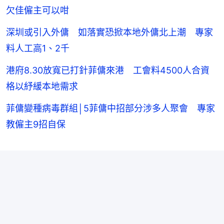
欠佳僱主可以咁
深圳或引入外傭 如落實恐掀本地外傭北上潮 專家
料人工高1、2千
港府8.30放寬已打針菲傭來港 工會料4500人合資
格以紓緩本地需求
菲傭變種病毒群組│5菲傭中招部分涉多人聚會 專家
教僱主9招自保