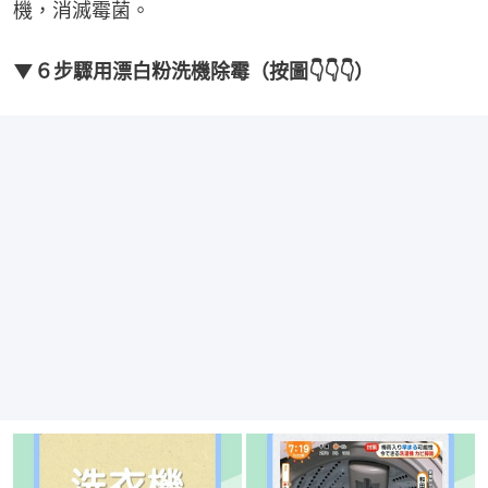
機，消滅霉菌。
▼６步驟用漂白粉洗機除霉（按圖👇👇👇）