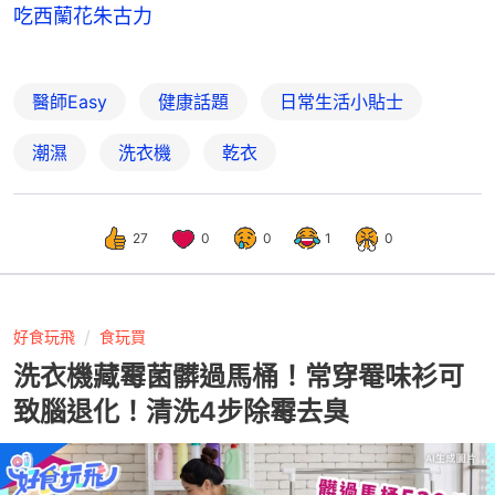
吃西蘭花朱古力
醫師Easy
健康話題
日常生活小貼士
潮濕
洗衣機
乾衣
27
0
0
1
0
好食玩飛
食玩買
洗衣機藏霉菌髒過馬桶！常穿罨味衫可
致腦退化！清洗4步除霉去臭