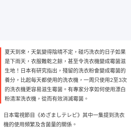
夏天到來，天氣變得陰晴不定，碰巧洗衣的日子如果
是下雨天，衣服難乾之餘，甚至令洗衣機變成霉菌滋
生地！日本有研究指出，殘留的洗衣粉會變成霉菌的
養分，比起每天都使用的洗衣機，一周只使用2至3次
的洗衣機更容易滋生霉菌。有專家分享如何使用漂白
粉清潔洗衣機，從而有效消滅霉菌。
日本電視節目《めざましテレビ》其中一集提到洗衣
機的使用頻繁及含菌量的關係。