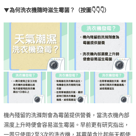
▼為何洗衣機隨時滋生霉菌？（按圖👇👇👇）
機內殘留的洗滌劑會為霉菌提供營養，當洗衣機內部
濕度上升時便會容易滋生霉菌。早前更有研究指出，
一周只使用2至3次的洗衣機，其霉菌含比起每天都使