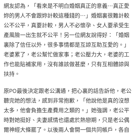
網友認為，「看來是不明白婚姻真正的意義⋯真正愛
妳的男人不會跟妳計較這種錢的⋯」婚姻裏很難計較
公不公平，真要計較，男人不必懷孕、女人要承受生
產風險一出生就不公平！另一位網友說得好：「婚姻
裏除了信任以外，很多事情都是互諒互助互愛的。」
老婆累了，老公幫忙做家事；老公壓力大，老婆的工
作也能貼補家用，沒有誰該做甚麼，只有互相體諒與
扶持。
原PO最後決定跟老公溝通，把心裏的話告訴他，老公
聽完她的想法，感到非常抱歉，「他說他是真的沒想
太多，他會負擔生產費用之類的。」她強調，老公平
時對她挺好、夫妻感情也還處於熱戀期，只是老公偶
爾神經大條罷了。以後兩人會開一個共同帳戶，各自