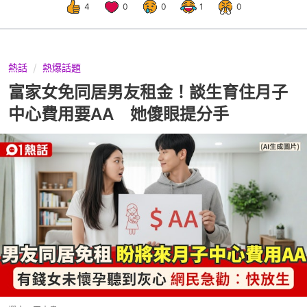
4
0
0
1
0
熱話
熱爆話題
富家女免同居男友租金！談生育住月子
中心費用要AA 她傻眼提分手