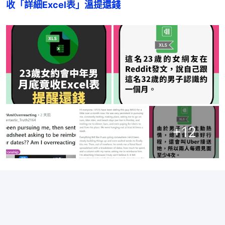
收「詳細Excel表」溫提還錢
+
12