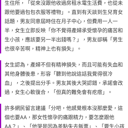
生住所，「從來沒跟他收過房租水電生活費，也從未
跟他要過包包衣服等禮物」。直到有天談到生兒育女
話題，男友同意屆時住在月子中心，但費用一人一
半，女生立即反映「你不覺得產婦承受懷孕的痛苦和
生小孩，應該要另一半出錢嗎？」，男友卻稱「男生
也很辛苦啊，精神上也有損失」。
女生認為，產婦不但有精神損失，而且可能有失血和
其他身體後患，形容「聽到他說這話我覺得很冷
血」，之後提出分手。男友其後大哭認錯，承諾會改
過，女生心軟復合，「但真的難免會有疙瘩」。
許多網民留言建議「分吧，他感覺根本沒那麼愛，這
個也要AA，那女性懷孕的痛跟精力，要怎麼跟他
AA？」、「他哭是因為差點失去飯票」、「要生小孩