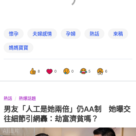
懷孕
夫婦感情
孕婦
熱話
來稿
媽媽寶寶
8
0
0
5
6
熱話
熱爆話題
男友「人工是她兩倍」仍AA制 她曝交
往細節引網轟：劫富濟貧嗎？