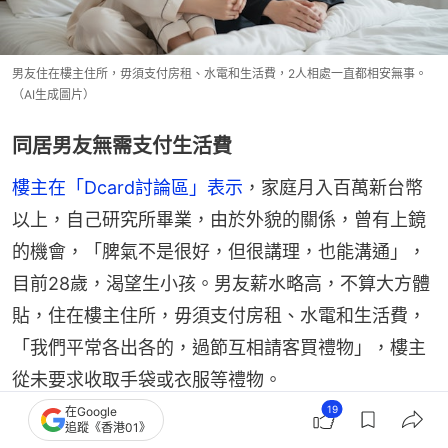
男友住在樓主住所，毋須支付房租、水電和生活費，2人相處一直都相安無事。
（AI生成圖片）
同居男友無需支付生活費
樓主在「Dcard討論區」表示
，家庭月入百萬新台幣
以上，自己研究所畢業，由於外貌的關係，曾有上鏡
的機會，「脾氣不是很好，但很講理，也能溝通」，
目前28歲，渴望生小孩。男友薪水略高，不算大方體
貼，住在樓主住所，毋須支付房租、水電和生活費，
「我們平常各出各的，過節互相請客買禮物」，樓主
從未要求收取手袋或衣服等禮物。
19
在Google
追蹤《香港01》
男友要求月子中心費用一人一半