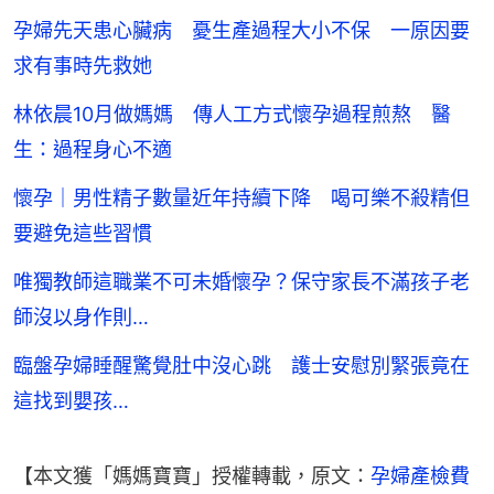
孕婦先天患心臟病 憂生產過程大小不保 一原因要
求有事時先救她
林依晨10月做媽媽 傳人工方式懷孕過程煎熬 醫
生：過程身心不適
懷孕｜男性精子數量近年持續下降 喝可樂不殺精但
要避免這些習慣
唯獨教師這職業不可未婚懷孕？保守家長不滿孩子老
師沒以身作則…
臨盤孕婦睡醒驚覺肚中沒心跳 護士安慰別緊張竟在
這找到嬰孩…
【本文獲「媽媽寶寶」授權轉載，原文：
孕婦產檢費