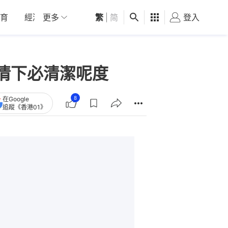
育
經濟
更多
01深圳
繁
觀點
|
简
健康
好食玩飛
登入
女
情下必清潔呢度
8
在Google
追蹤《香港01》