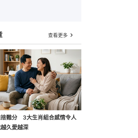
章
查看更多
難捨難分 3大生肖組合感情令人
處越久愛越深