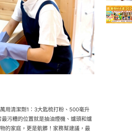
用清潔劑1：3大匙梳打粉、500毫升
廚房最污糟的位置就是抽油煙機、爐頭和爐
物的家庭，更是骯髒！家務幫建議，最