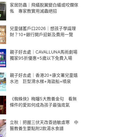
家居防蟲｜飛蟻脫翼變白蟻或咬爛傢
俬 專家教實用滅蟲絕招
兒童儲蓄戶口2026｜想孩子學識理
財？10+銀行開戶迎新及費用一覽
親子好去處｜CAVALLUNA馬術劇場
獨家95折優惠+5歲以下免費入場
親子好去處｜香港20+康文署兒童嬉
水池 巨型滑水梯+海盜船+噴泉
《蜘蛛俠》梅嬸5大教養金句 看無
條件的愛如何成為孩子最強底氣
立秋｜把握三伏天改善過敏虛寒 中
醫教養生要點附2款湯水食譜