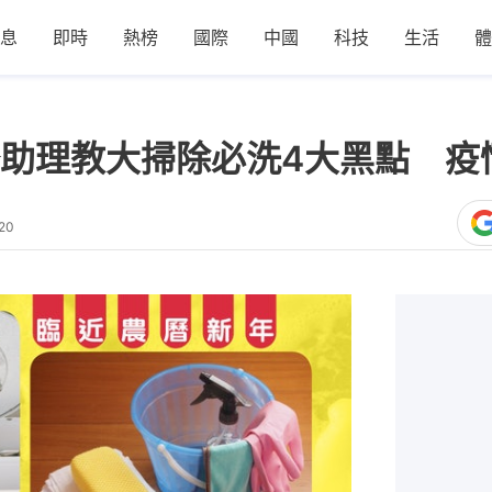
息
即時
熱榜
國際
中國
科技
生活
體
助理教大掃除必洗4大黑點 疫
20