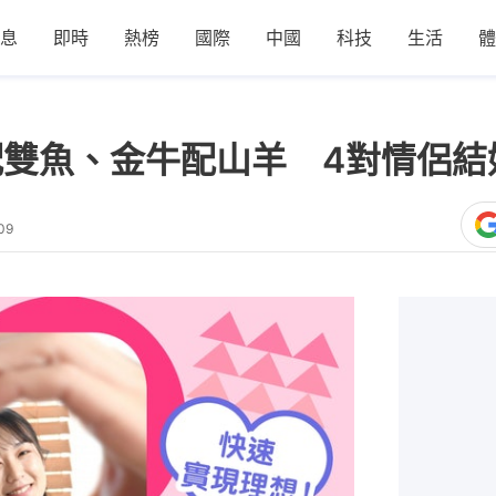
息
即時
熱榜
國際
中國
科技
生活
體
配雙魚、金牛配山羊 4對情侶結
09