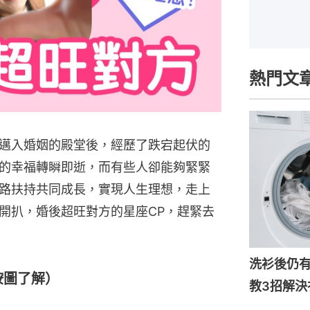
熱門文
邁入婚姻的殿堂後，經歷了跌宕起伏的
的幸福轉瞬即逝，而有些人卻能夠緊緊
路扶持共同成長，實現人生理想，走上
開扒，婚後超旺對方的星座CP，趕緊去
洗衫後仍
按圖了解）
教3招解決