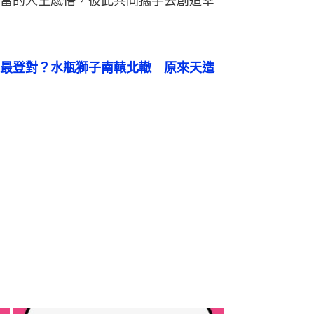
富的人生感悟，彼此共同攜手去創造幸
最登對？水瓶獅子南轅北轍　原來天造