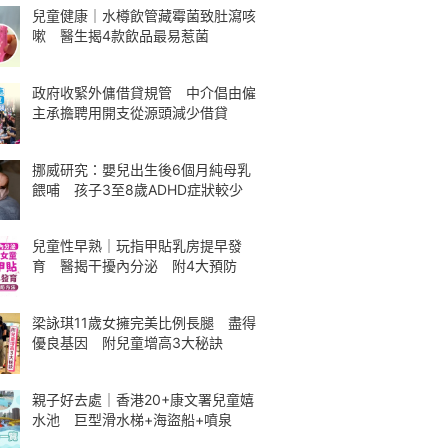
兒童健康｜水樽飲管藏霉菌致肚瀉咳
嗽 醫生揭4款飲品最易惹菌
政府收緊外傭借貸規管 中介倡由僱
主承擔聘用開支從源頭減少借貸
挪威研究：嬰兒出生後6個月純母乳
餵哺 孩子3至8歲ADHD症狀較少
兒童性早熟｜玩指甲貼乳房提早發
育 醫揭干擾內分泌 附4大預防
梁詠琪11歲女擁完美比例長腿 盡得
優良基因 附兒童增高3大秘訣
親子好去處｜香港20+康文署兒童嬉
水池 巨型滑水梯+海盜船+噴泉