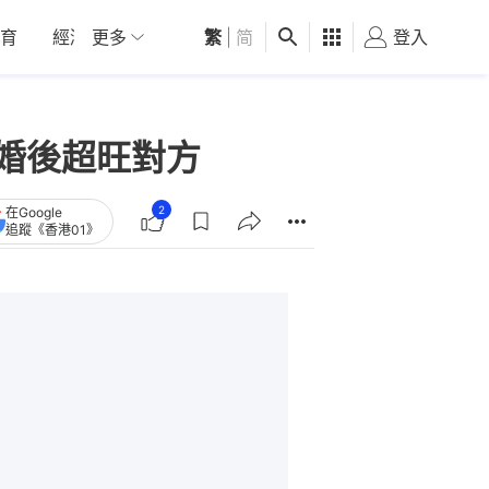
育
經濟
更多
01深圳
繁
觀點
|
简
健康
好食玩飛
登入
女
婚後超旺對方
2
在Google
追蹤《香港01》