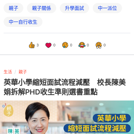
親子
親子關係
升學面試
中一派位
中一自行收生
3
0
0
0
0
生活
親子
英華小學縮短面試流程減壓 校長陳美
娟拆解PHD收生準則選書重點