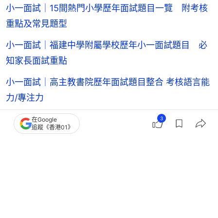
小一面試｜15間熱門小學歷年面試題目一覽 附考核
重點及常見題型
小一面試｜福建中學附屬學校歷年小一面試題目 必
知家長面試重點
小一面試｜高主教書院歷年面試題目整合 考核語言能
力/專注力
小一面試｜喇沙小學歷年面試叩門題目附學術題目必
3
在Google
追蹤《香港01》
知喇沙紳士精神
小一面試｜九龍塘宣道小學歷年小一面試題目 語文
數學生活問答題
小一面試｜民生書院小學歷年面試題目整合 英語能力
為考核重點