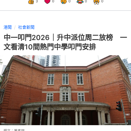
3
0
0
0
0
港聞
社會新聞
中一叩門2026｜升中派位周二放榜 一
文看清10間熱門中學叩門安排
撰文：
董素琛