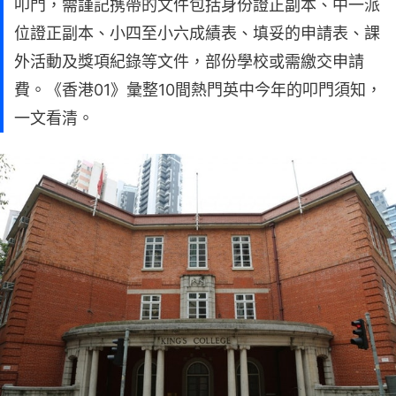
叩門，需謹記携帶的文件包括身份證正副本、中一派
位證正副本、小四至小六成績表、填妥的申請表、課
外活動及獎項紀錄等文件，部份學校或需繳交申請
費。《香港01》彙整10間熱門英中今年的叩門須知，
一文看清。