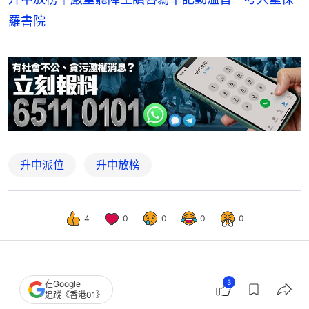
羅書院
升中派位
升中放榜
4
0
0
0
0
熱話
熱爆話題
3
在Google
追蹤《香港01》
兒子全級考第二！暑假放鬆打機遭母批