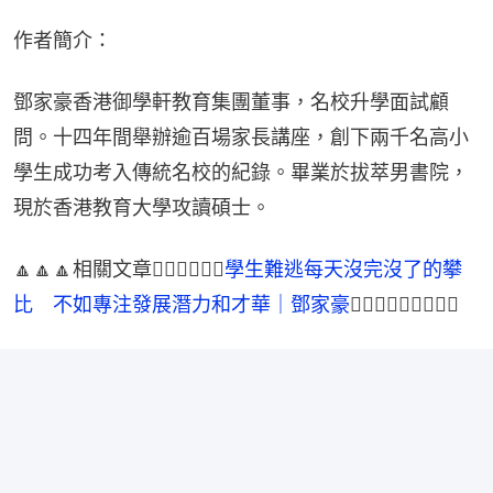
作者簡介：
鄧家豪香港御學軒教育集團董事，名校升學面試顧
問。十四年間舉辦逾百場家長講座，創下兩千名高小
學生成功考入傳統名校的紀錄。畢業於拔萃男書院，
現於香港教育大學攻讀碩士。
🔼🔼🔼相關文章👉🏻👉🏻👉🏻
學生難逃每天沒完沒了的攀
比　不如專注發展潛力和才華｜鄧家豪
👈🏻👈🏻👈🏻🔼🔼🔼