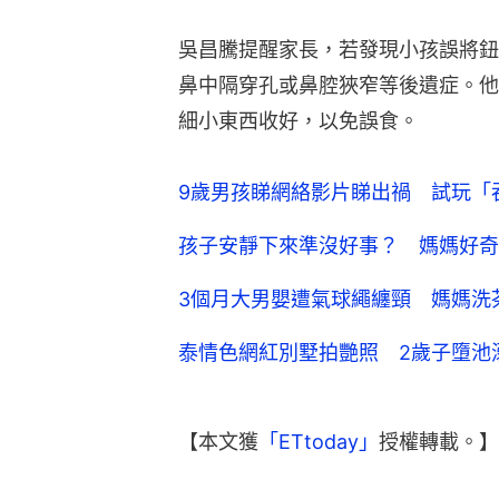
吳昌騰提醒家長，若發現小孩誤將鈕
鼻中隔穿孔或鼻腔狹窄等後遺症。他
細小東西收好，以免誤食。
9歲男孩睇網絡影片睇出禍 試玩「
孩子安靜下來準沒好事？ 媽媽好奇
3個月大男嬰遭氣球繩纏頸 媽媽洗
泰情色網紅別墅拍艷照 2歲子墮池
【本文獲
「ETtoday」
授權轉載。】