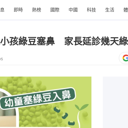
息
即時
熱榜
國際
中國
科技
生活
體
小孩綠豆塞鼻 家長延診幾天綠
05