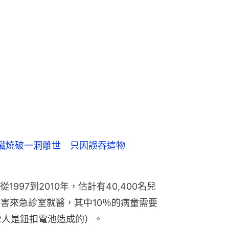
臟燒破一洞離世 只因誤吞這物
997到2010年，估計有40,400名兒
傷害來急診室就醫，其中10％的病童需要
2人是鈕扣電池造成的）。