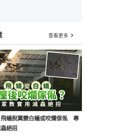
章
查看更多
｜飛蟻脫翼變白蟻或咬爛傢俬 專
滅蟲絕招