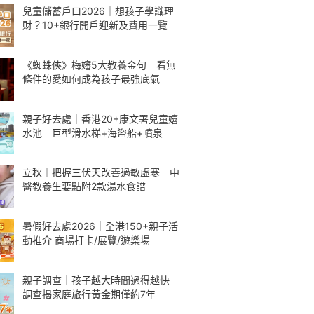
兒童儲蓄戶口2026｜想孩子學識理
財？10+銀行開戶迎新及費用一覽
《蜘蛛俠》梅嬸5大教養金句 看無
條件的愛如何成為孩子最強底氣
親子好去處｜香港20+康文署兒童嬉
水池 巨型滑水梯+海盜船+噴泉
立秋｜把握三伏天改善過敏虛寒 中
醫教養生要點附2款湯水食譜
暑假好去處2026｜全港150+親子活
動推介 商場打卡/展覽/遊樂場
親子調查｜孩子越大時間過得越快
調查揭家庭旅行黃金期僅約7年