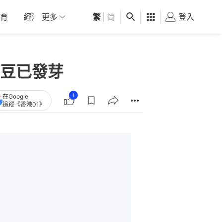
育
經濟
更多
01深圳
繁
觀點
|
简
健康
好食玩飛
登入
女
豆已發芽
1
在Google
追蹤《香港01》