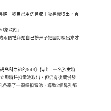
鼻腔⋯我自己用洗鼻液＋吸鼻機取出，真
印象深刻」
約兩個禮拜她自己擤鼻子把圖釘噴出來才
講兒科急診的543》指出，一名孩童將
立即將鈕扣電池取出，但仍有後續併發
孔各塞了一顆鈕扣電池，導致2個鼻孔都