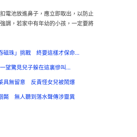
扣電池放進鼻子，應立即取出，以防止
強調，若家中有年幼的小孩，一定要將
吞磁珠」挑戰 終要這樣才保命…
一望驚見兒子躲在這裏慘叫…
茶具無留意 反責怪女兒被鬧爆
溺斃 無人聽到落水聲傳涉靈異