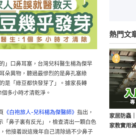
熱門文
的」口鼻耳塞，台灣兒科醫生楊為傑早
耳朵異物，聽過最慘烈的是鼻孔塞綠
的是「綠豆都快發芽了」。據家長轉
1個多小時才清乾淨。
頁
《白袍旅人-兒科楊為傑醫師》
指出，
家居防蟲
示「鼻子裏有反光」，檢查清出一顆白色
家教實用
，他接着說這幾年自己清除過不少鼻子