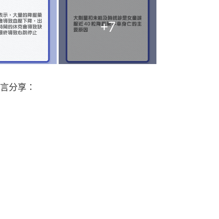
+
7
言分享：