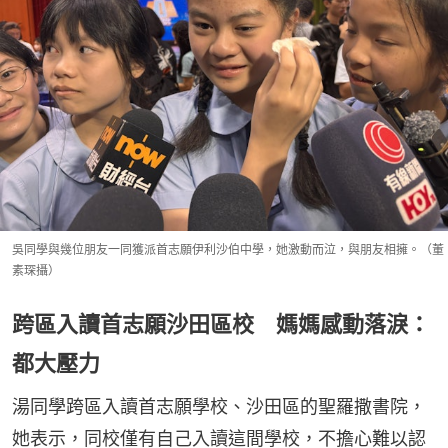
吳同學與幾位朋友一同獲派首志願伊利沙伯中學，她激動而泣，與朋友相擁。（董
素琛攝）
跨區入讀首志願沙田區校 媽媽感動落淚：
都大壓力
湯同學跨區入讀首志願學校、沙田區的聖羅撒書院，
她表示，同校僅有自己入讀這間學校，不擔心難以認