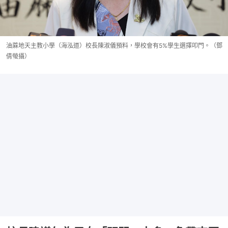
油蔴地天主教小學（海泓道）校長陳淑儀預料，學校會有5%學生選擇叩門。（鄧
倩螢攝）