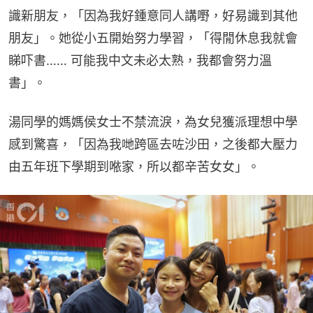
識新朋友，「因為我好鍾意同人講嘢，好易識到其他
朋友」。她從小五開始努力學習，「得閒休息我就會
睇吓書…… 可能我中文未必太熟，我都會努力溫
書」。
湯同學的媽媽侯女士不禁流淚，為女兒獲派理想中學
感到驚喜，「因為我哋跨區去咗沙田，之後都大壓力
由五年班下學期到𠵱家，所以都辛苦女女」。