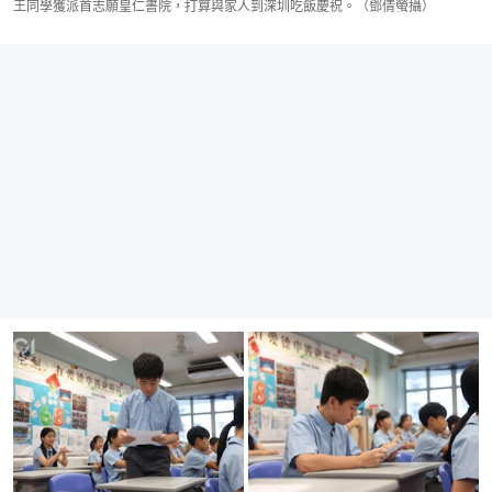
王同學獲派首志願皇仁書院，打算與家人到深圳吃飯慶祝。（鄧倩螢攝）