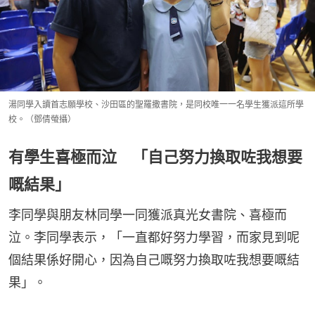
湯同學入讀首志願學校、沙田區的聖羅撒書院，是同校唯一一名學生獲派這所學
校。（鄧倩螢攝）
有學生喜極而泣 「自己努力換取咗我想要
嘅結果」
李同學與朋友林同學一同獲派真光女書院、喜極而
泣。李同學表示，「一直都好努力學習，而家見到呢
個結果係好開心，因為自己嘅努力換取咗我想要嘅結
果」。