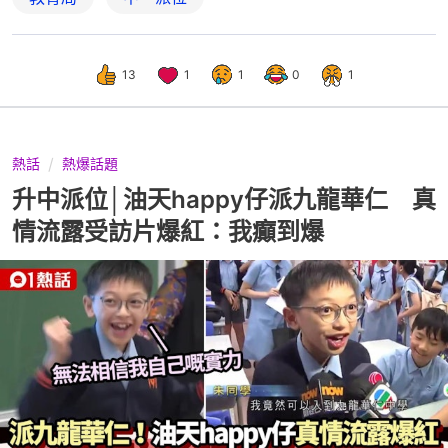
13
1
1
0
1
熱話
熱爆話題
升中派位│油天happy仔派九龍華仁 真
情流露受訪片爆紅：我癲到爆