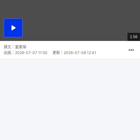
播
放
1:56
總
影
共
片
時
撰文：
董素琛
間
出版：
2026-07-07 11:50
更新：
2026-07-08 12:41