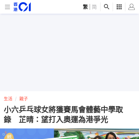
繁
|
简
生活
親子
小六乒乓球女將獲賽馬會體藝中學取
錄 芷晴：望打入奧運為港爭光