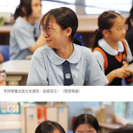
李同學獲派真光女書院、喜極而泣。（鄧倩螢攝）