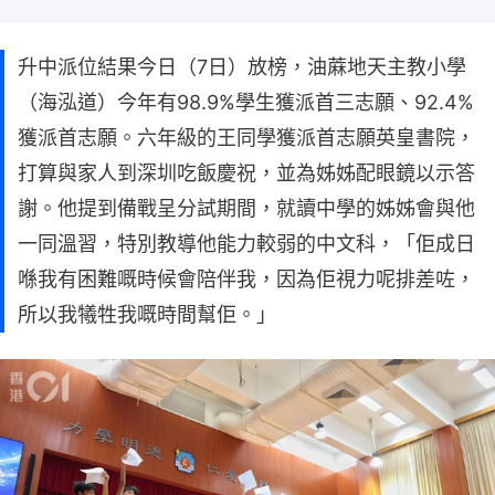
升中派位結果今日（7日）放榜，油蔴地天主教小學
（海泓道）今年有98.9%學生獲派首三志願、92.4%
獲派首志願。六年級的王同學獲派首志願英皇書院，
打算與家人到深圳吃飯慶祝，並為姊姊配眼鏡以示答
謝。他提到備戰呈分試期間，就讀中學的姊姊會與他
一同溫習，特別教導他能力較弱的中文科，「佢成日
喺我有困難嘅時候會陪伴我，因為佢視力呢排差咗，
所以我犧牲我嘅時間幫佢。」