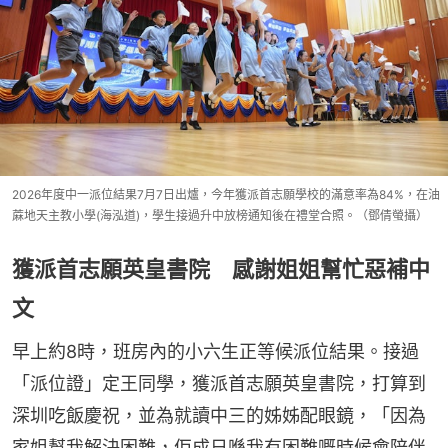
2026年度中一派位結果7月7日出爐，今年獲派首志願學校的滿意率為84%，在油
蔴地天主教小學(海泓道)，學生接過升中放榜通知後在禮堂合照。（鄧倩螢攝）
獲派首志願英皇書院 感謝姐姐幫忙惡補中
文
早上約8時，班房內的小六生正等候派位結果。接過
「派位證」定王同學，獲派首志願英皇書院，打算到
深圳吃飯慶祝，並為就讀中三的姊姊配眼鏡，「因為
家姐幫我解決困難，佢成日喺我有困難嘅時候會陪伴