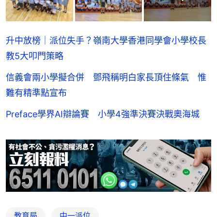
升中放榜｜派位失手？嶺南大學香港同學會小學校長
教5大叩門策略
信義會兩小學擬合併 鄧飛稱明白家長頂住條氣 惟
難有精準點宣布
Preface學界AI辯論賽 小學4強準決賽決戰奧海城
教育局
中一派位