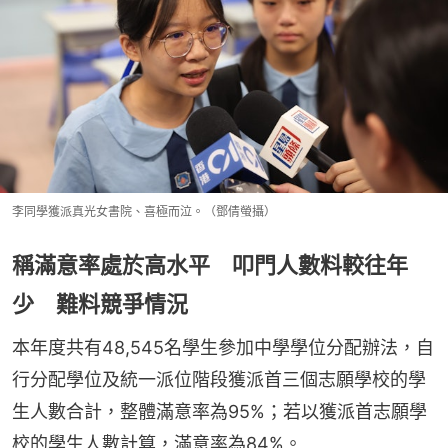
李同學獲派真光女書院、喜極而泣。（鄧倩螢攝）
稱滿意率處於高水平 叩門人數料較往年
少 難料競爭情況
本年度共有48,545名學生參加中學學位分配辦法，自
行分配學位及統一派位階段獲派首三個志願學校的學
生人數合計，整體滿意率為95%；若以獲派首志願學
校的學生人數計算，滿意率為84%。