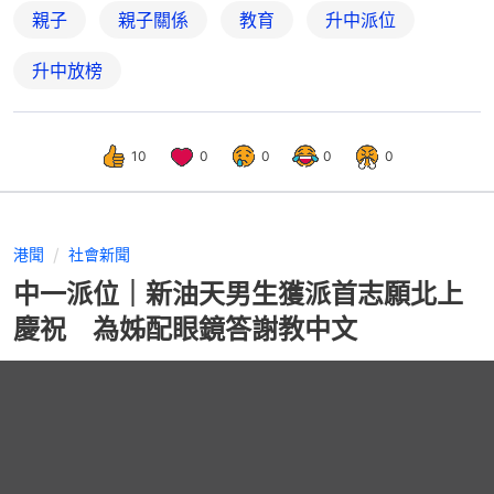
親子
親子關係
教育
升中派位
升中放榜
10
0
0
0
0
港聞
社會新聞
中一派位｜新油天男生獲派首志願北上
慶祝 為姊配眼鏡答謝教中文