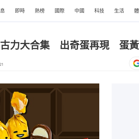
息
即時
熱榜
國際
中國
科技
生活
體
古力大合集 出奇蛋再現 蛋黃
21