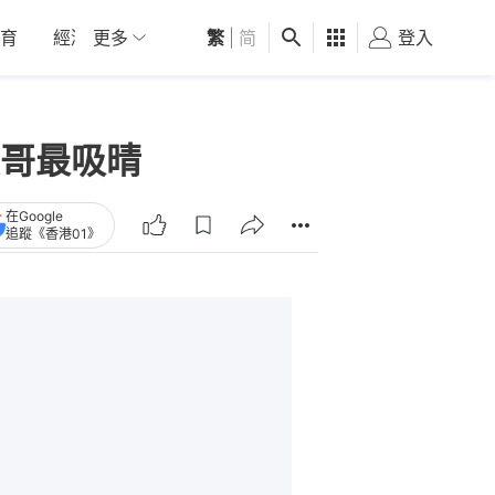
育
經濟
更多
01深圳
繁
觀點
|
简
健康
好食玩飛
登入
女
哥最吸晴
在Google
追蹤《香港01》