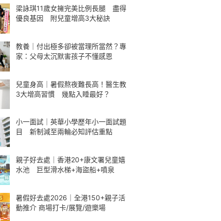
梁詠琪11歲女擁完美比例長腿 盡得
優良基因 附兒童增高3大秘訣
教養｜付出極多卻被當理所當然？專
家：父母太沉默害孩子不懂感恩
兒童身高｜暑假熬夜難長高！醫生教
3大增高習慣 幾點入睡最好？
小一面試｜英華小學歷年小一面試題
目 新制減至兩輪必知評估重點
親子好去處｜香港20+康文署兒童嬉
水池 巨型滑水梯+海盜船+噴泉
暑假好去處2026｜全港150+親子活
動推介 商場打卡/展覽/遊樂場