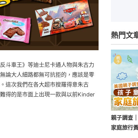
熱門文
反斗車王》等迪士尼卡通人物與朱古力
無論大人細路都無可抗拒的，應該是零
。這次我們在各大超市搜羅得意朱古
得的是市面上出現一款與以前Kinder
親子調查
家庭旅行黃