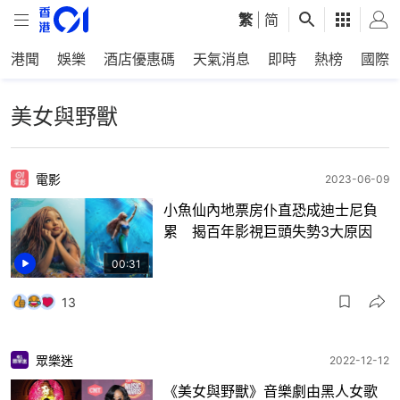
繁
|
简
港聞
娛樂
酒店優惠碼
天氣消息
即時
熱榜
國際
美女與野獸
電影
2023-06-09
小魚仙內地票房仆直恐成迪士尼負
累 揭百年影視巨頭失勢3大原因
00:31
13
眾樂迷
2022-12-12
《美女與野獸》音樂劇由黑人女歌