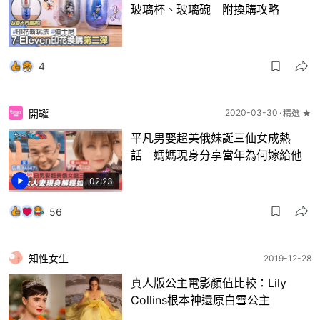
玻璃杯、玻璃碗 附換購攻略
4
開罐
2020-03-30
精選 ★
平凡男娶超美俄妹誕三仙女成熱
話 媽媽現身分享當年為何嫁給他
02:23
56
知性女生
2019-12-28
真人版公主電影顏值比較：Lily
Collins根本神還原白雪公主