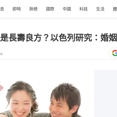
息
即時
熱榜
國際
中國
科技
生活
體
是長壽良方？以色列研究：婚姻
00