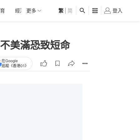
育
經濟
更多
01深圳
繁
觀點
|
简
健康
好食玩飛
登入
女
不美滿恐致短命
在Google
追蹤《香港01》