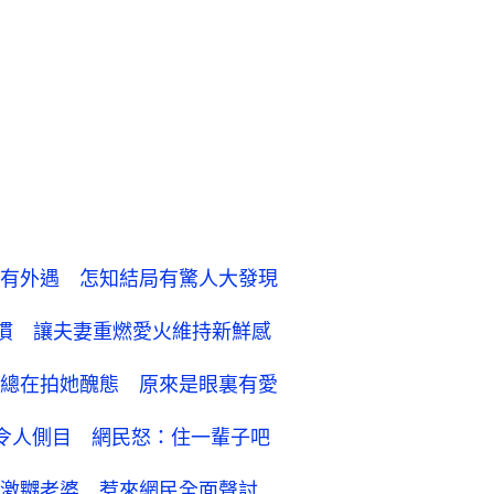
有外遇 怎知結局有驚人大發現
慣 讓夫妻重燃愛火維持新鮮感
總在拍她醜態 原來是眼裏有愛
令人側目 網民怒：住一輩子吧
激嬲老婆 惹來網民全面聲討