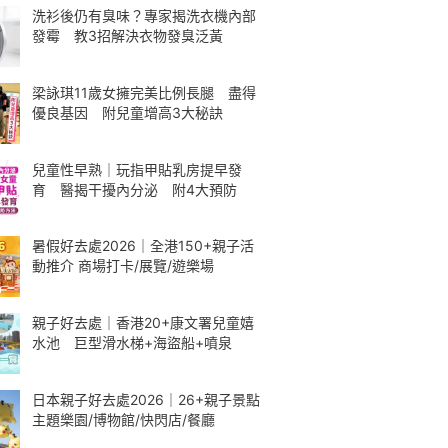
洗衫後仍有臭味？專家揭洗衣機內部
發霉 教3招解決衣物發臭泛黃
梁詠琪11歲女擁完美比例長腿 盡得
優良基因 附兒童增高3大秘訣
兒童性早熟｜玩指甲貼乳房提早發
育 醫揭干擾內分泌 附4大預防
暑假好去處2026｜全港150+親子活
動推介 商場打卡/展覽/遊樂場
親子好去處｜香港20+康文署兒童嬉
水池 巨型滑水梯+海盜船+噴泉
日本親子好去處2026｜26+親子景點
主題樂園/博物館/快閃店/餐廳