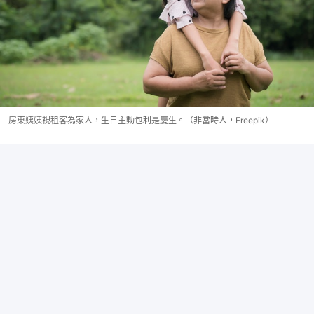
房東姨姨視租客為家人，生日主動包利是慶生。（非當時人，Freepik）