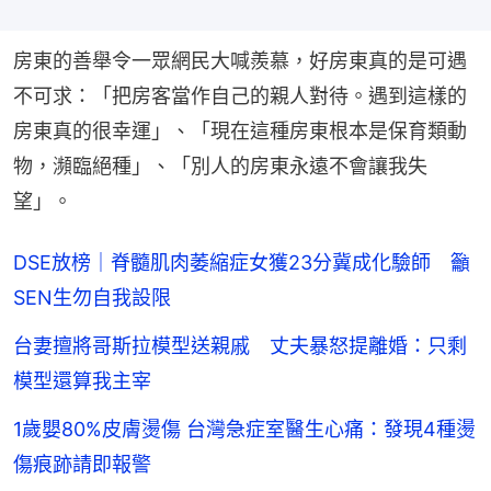
房東的善舉令一眾網民大喊羨慕，好房東真的是可遇
不可求：「把房客當作自己的親人對待。遇到這樣的
房東真的很幸運」、「現在這種房東根本是保育類動
物，瀕臨絕種」、「別人的房東永遠不會讓我失
望」。
DSE放榜｜脊髓肌肉萎縮症女獲23分冀成化驗師 籲
SEN生勿自我設限
台妻擅將哥斯拉模型送親戚 丈夫暴怒提離婚：只剩
模型還算我主宰
1歲嬰80%皮膚燙傷 台灣急症室醫生心痛：發現4種燙
傷痕跡請即報警