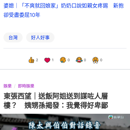
婆媳｜「不爽就回娘家」奶奶口說如親女疼錫 新抱
卻受盡委屈10年
台灣
好人好事
2
1
0
0
0
娛樂
即時娛樂
東張西望｜送飯阿姐送到謀咗人層
樓？ 姨甥孫揭發：我覺得好卑鄙