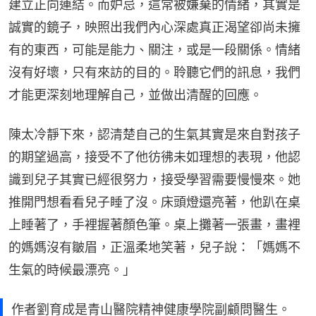
建立正向連結。而妒忌，這常被嫌棄的情緒，其實是
誠實的鏡子，映照出我們內心深處真正渴望卻尚未擁
有的東西，可能是能力、關注，或是一段關係。情緒
沒有好壞，只有來訪的目的。聆聽它們的訊息，我們
才能更深刻地理解自己，並做出清醒的回應。
陳太冷靜下來，認清楚自己的生氣其實是來自對孩子
的期望過高，接受不了他彷彿未如理想的表現，他認
識到兒子其實已經很努力，接受學習需要慢慢來。她
推開門想看看兒子睡了沒。床頭燈還亮著，他趴在桌
上睡著了，手裡握著顏色筆。桌上攤著一張畫，畫裡
的媽媽沒有皺眉，正溫柔地笑著，兒子說：「媽媽不
生氣的時候最漂亮。」
作者劉育成是青山醫院精神健康學院副顧問醫生。