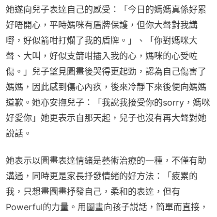
她遂向兒子表達自己的感受：「今日的媽媽真係好累
好唔開心，平時媽咪有盾牌保護，但你大聲對我講
嘢，好似箭咁打爛了我的盾牌。」、「你對媽咪大
聲、大叫，好似支箭咁插入我的心，媽咪的心受咗
傷。」兒子望見圖畫後哭得更起勁，認為自己傷害了
媽媽，因此感到傷心內疚，後來冷靜下來後便向媽媽
道歉。她亦安撫兒子：「我說我接受你的sorry，媽咪
好愛你」她更表示自那天起，兒子也沒有再大聲對她
說話。
她表示以圖畫表達情緒是藝術治療的一種，不僅有助
溝通，同時更是家長抒發情緒的好方法：「疲累的
我，只想畫圖畫抒發自己，柔和的表達，但有
Powerful的力量。用圖畫向孩子説話，簡單而直接，