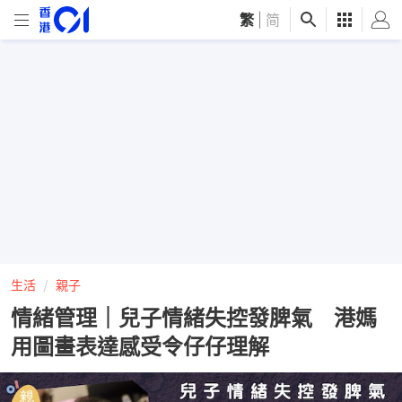
繁
|
简
生活
親子
情緒管理｜兒子情緒失控發脾氣 港媽
用圖畫表達感受令仔仔理解