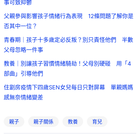
事可致抑鬱
父親參與影響孩子情緒行為表現 12條問題了解你是
否其中一位？
青春期｜孩子十多歲定必反叛？別只責怪他們 半數
父母忽略一件事
教養｜別讓孩子習慣情緒騎劫！父母別硬碰 用「4
部曲」引導他們
住劏房疫情下四歲SEN女兒每日只對屏幕 單親媽媽
感無奈情緒變差
親子
親子關係
教養
育兒