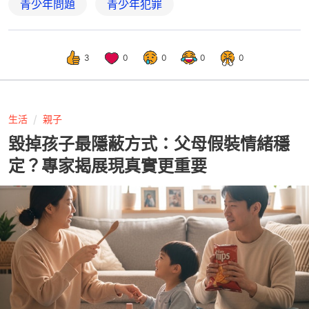
青少年問題
青少年犯罪
3
0
0
0
0
生活
親子
毀掉孩子最隱蔽方式：父母假裝情緒穩
定？專家揭展現真實更重要