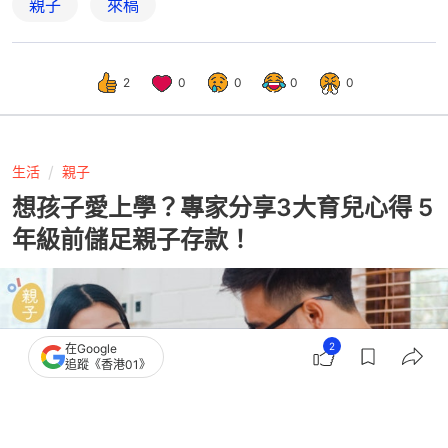
親子
來稿
2
0
0
0
0
生活
親子
想孩子愛上學？專家分享3大育兒心得 5
年級前儲足親子存款！
2
在Google
追蹤《香港01》