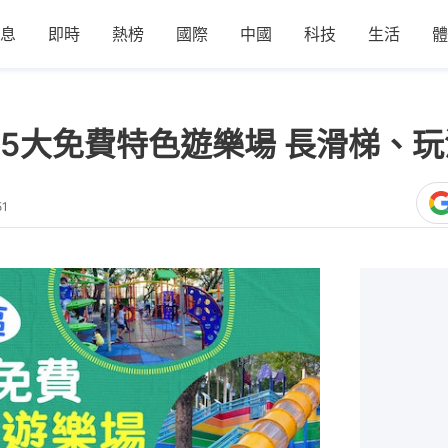
息
即時
熱榜
國際
中國
科技
生活
體
5大免費特色遊樂場 長滑梯、
51