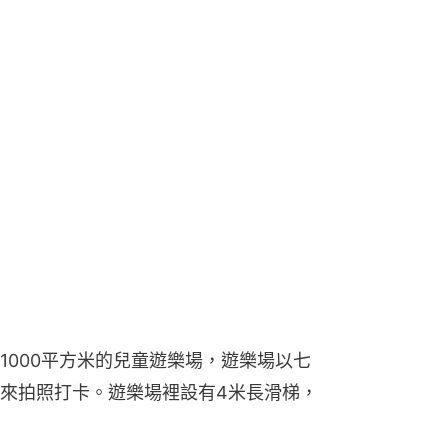
1000平方米的兒童遊樂場，遊樂場以七
來拍照打卡。遊樂場裡設有4米長滑梯，
，而每一層都設有不同遊樂設施，保證
別設施，就是「沙池」，不過上次到訪
請自行留意有否開放。
不論大小朋友或長輩也適合來閒逛。因
述提及的公園，更有觀鳥園、人工湖、