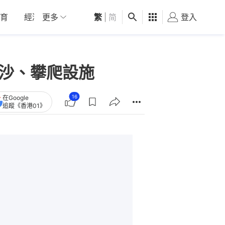
育
經濟
更多
01深圳
繁
觀點
|
简
健康
好食玩飛
登入
女
玩沙、攀爬設施
16
在Google
追蹤《香港01》