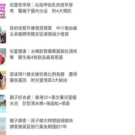
兒童性早熟｜玩指甲貼乳房提早發
育 醫揭干擾內分泌 附4大預防
政府收緊外傭借貸規管 中介倡由僱
主承擔聘用開支從源頭減少借貸
兒童健康｜水樽飲管藏霉菌致肚瀉咳
嗽 醫生揭4款飲品最易惹菌
梁詠琪11歲女擁完美比例長腿 盡得
優良基因 附兒童增高3大秘訣
親子好去處｜香港20+康文署兒童嬉
水池 巨型滑水梯+海盜船+噴泉
親子調查｜孩子越大時間過得越快
調查揭家庭旅行黃金期僅約7年