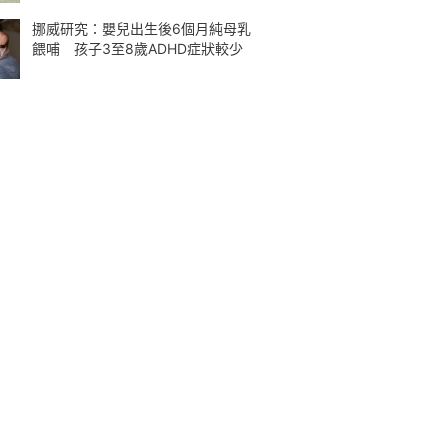
挪威研究：嬰兒出生後6個月純母乳
餵哺 孩子3至8歲ADHD症狀較少