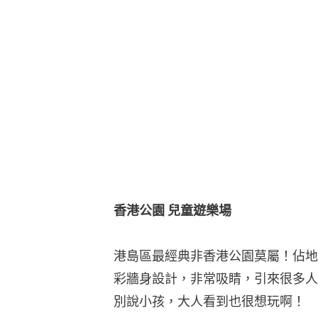
香港公園 兒童遊樂場
港島區最經典非香港公園莫屬！佔地
彩牆身設計，非常吸睛，引來很多人
別說小孩，大人看到也很想玩啊！
遊樂場以分層式的設計，總共有六層
令小朋友盡情放電。當中更有一個特
時，沙池因疫情而需暫時關閉，大家
其實，香港公園也算是好逛的公園，
為這裡動、靜態的活動皆備，除了上
花園等等，相信玩大半天也可以。