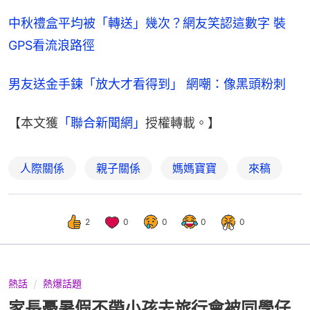
中秋禮盒平均被「轉送」幾次？網友笑認這數字 裝
GPS看流浪路徑
男友送金手鍊「放大才看得到」 網嘲：像黑頭粉刺
【本文獲
「聯合新聞網」
授權轉載。】
人際關係
親子關係
媽媽寶寶
來稿
2
0
0
0
0
熱話
熱爆話題
家長憂暑假不帶小孩去旅行會被同學仔