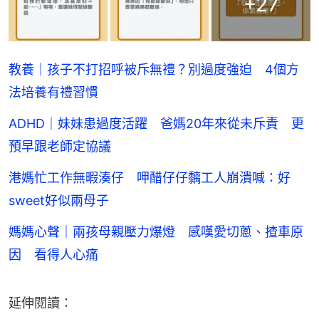
+
27
教養｜孩子不打招呼被斥無禮？別過度強迫 4個方
法培養有禮習慣
ADHD｜妹妹患過度活躍 爸媽20年來從未斥責 更
預早跟老師定協議
港媽忙工作無暇湊仔 呷醋仔仔黐工人崩潰喊：好
sweet好似兩母子
媽媽心聲｜兩孩母親壓力爆燈 感嘆愛切蔥、揸車原
因 看得人心痛
延伸閱讀：