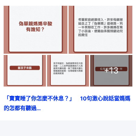
+
13
「寶寶睡了你怎麼不休息？」　10句激心說話當媽媽
的怎都有聽過…