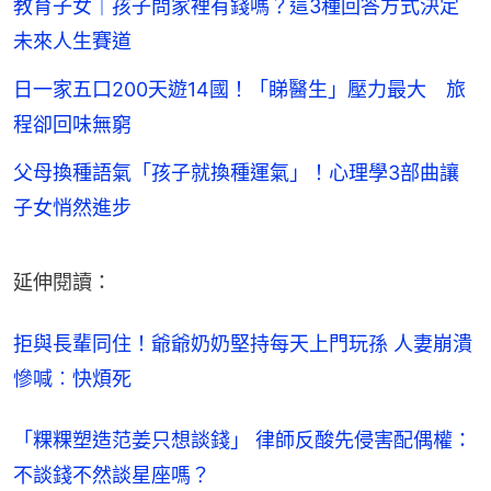
教育子女｜孩子問家裡有錢嗎？這3種回答方式決定
未來人生賽道
日一家五口200天遊14國！「睇醫生」壓力最大 旅
程卻回味無窮
父母換種語氣「孩子就換種運氣」！心理學3部曲讓
子女悄然進步
延伸閱讀：
拒與長輩同住！爺爺奶奶堅持每天上門玩孫 人妻崩潰
慘喊︰快煩死
「粿粿塑造范姜只想談錢」 律師反酸先侵害配偶權：
不談錢不然談星座嗎？