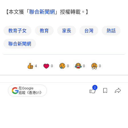
【本文獲「
聯合新聞網
」授權轉載。】
教育子女
教育
家長
台灣
熱話
聯合新聞網
4
0
0
0
0
2
在Google
熱話
熱爆話題
追蹤《香港01》
26歲女被母親朋友催婚「30歲要生
仔」 網民意外撐長輩：中肯建議