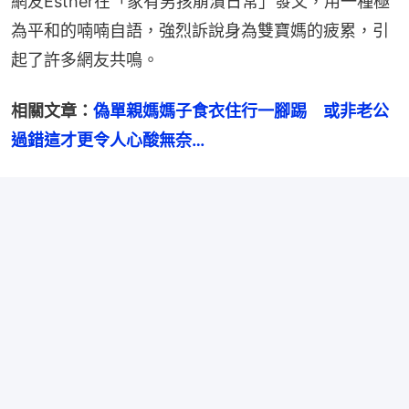
網友Esther在「家有男孩崩潰日常」發文，用一種極
為平和的喃喃自語，強烈訴說身為雙寶媽的疲累，引
起了許多網友共鳴。
相關文章：
偽單親媽媽子食衣住行一腳踢　或非老公
過錯這才更令人心酸無奈…