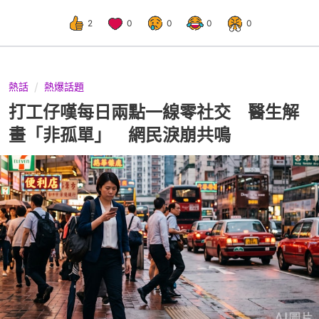
2
0
0
0
0
熱話
熱爆話題
打工仔嘆每日兩點一線零社交 醫生解
畫「非孤單」 網民淚崩共鳴