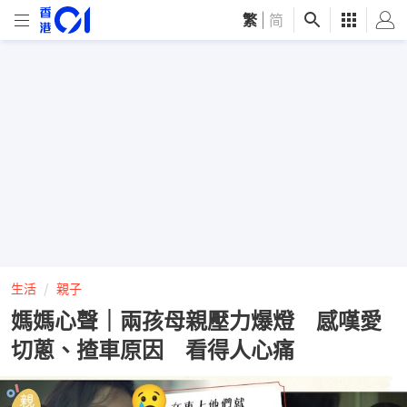
繁
|
简
生活
親子
媽媽心聲｜兩孩母親壓力爆燈 感嘆愛
切蔥、揸車原因 看得人心痛