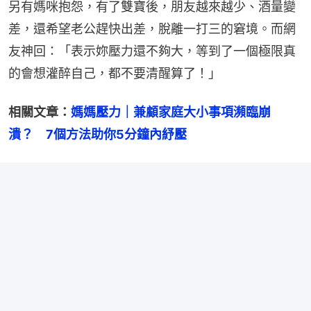
另有媽咪抱怨，有了雙寶後，朋友越來越少、酒量變
差，還希望老公趕快出差，脫離一打三的窘境。而網
友神回：「表示妳壓力還不夠大，等到了一個極限真
的會想灌醉自己，都不要清醒算了！」
相關文章：
媽媽壓力｜兼顧家庭大小事項瀕臨崩
潰？　7個方法助你5分鐘內紓壓