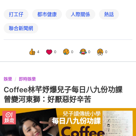
打工仔
都市健康
人際關係
熱話
聯合新聞網
4
0
0
0
0
娛樂
即時娛樂
Coffee林芊妤爆兒子每日八九份功課
曾變河東獅：好厭惡好辛苦