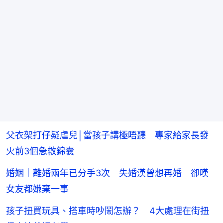
父衣架打仔疑虐兒│當孩子講極唔聽 專家給家長發
火前3個急救錦囊
婚姻｜離婚兩年已分手3次 失婚漢曾想再婚 卻嘆
女友都嫌棄一事
孩子扭買玩具、搭車時吵鬧怎辦？ 4大處理在街扭