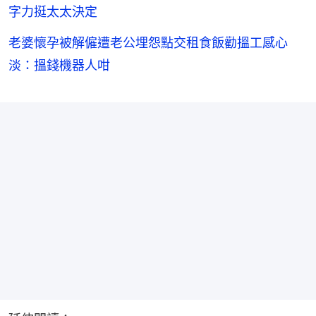
字力挺太太決定
老婆懷孕被解僱遭老公埋怨點交租食飯勸搵工感心
淡：搵錢機器人咁