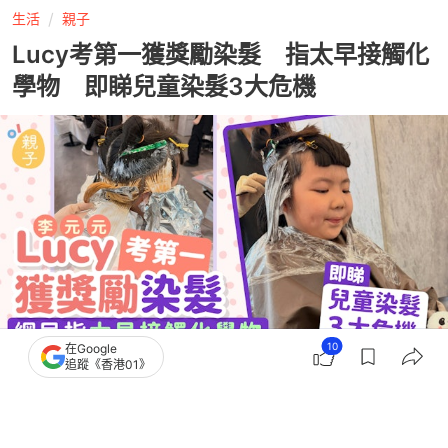
生活
親子
Lucy考第一獲獎勵染髮 指太早接觸化
學物 即睇兒童染髮3大危機
10
在Google
追蹤《香港01》
撰文：
林澤鋒
出版：
2026-07-20 13:14
更新：
2026-07-20 13:14