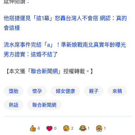
延伸閱讀：
他搭捷運見「這1幕」怒轟台灣人不會搭 網認：真的
會這樣
流水席事件完結「a」！準新娘戰南北真實年齡曝光 
男方證實：這婚不結了
【本文獲
「聯合新聞網」
授權轉載。】
墮胎
懷孕
婦女健康
親子
來稿
熱話
聯合新聞網
6
0
2
1
1