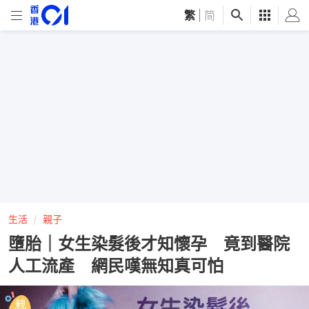
繁
|
简
生活
親子
墮胎｜女生染髮後才知懷孕 竟到醫院
人工流產 網民嘆無知真可怕