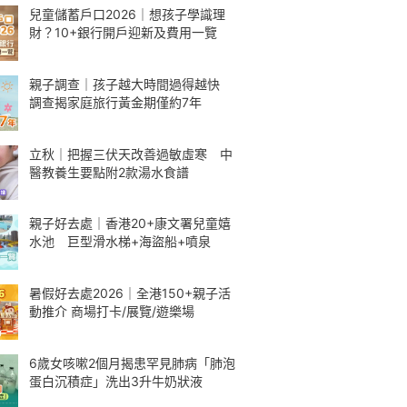
兒童儲蓄戶口2026｜想孩子學識理
財？10+銀行開戶迎新及費用一覽
親子調查｜孩子越大時間過得越快
調查揭家庭旅行黃金期僅約7年
立秋｜把握三伏天改善過敏虛寒 中
醫教養生要點附2款湯水食譜
親子好去處｜香港20+康文署兒童嬉
水池 巨型滑水梯+海盜船+噴泉
暑假好去處2026｜全港150+親子活
動推介 商場打卡/展覽/遊樂場
6歲女咳嗽2個月揭患罕見肺病「肺泡
蛋白沉積症」洗出3升牛奶狀液