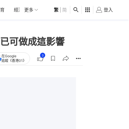
育
經濟
更多
01深圳
繁
觀點
|
简
健康
好食玩飛
登入
女
已可做成這影響
3
在Google
追蹤《香港01》