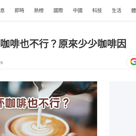
息
即時
熱榜
國際
中國
科技
生活
體
咖啡也不行？原來少少咖啡因 
29