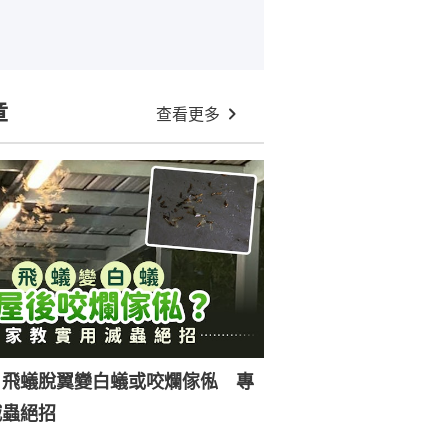
章
查看更多
｜飛蟻脫翼變白蟻或咬爛傢俬 專
滅蟲絕招