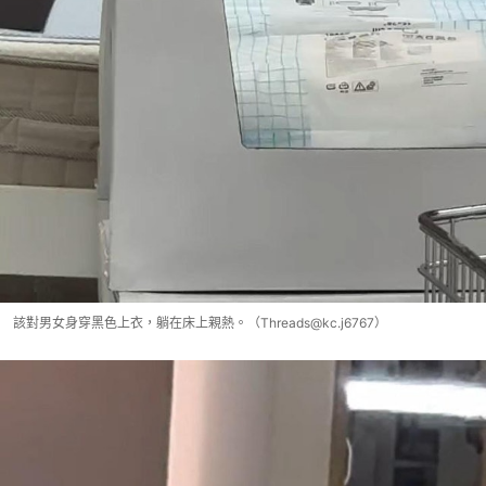
該對男女身穿黑色上衣，躺在床上親熱。（Threads@kc.j6767）