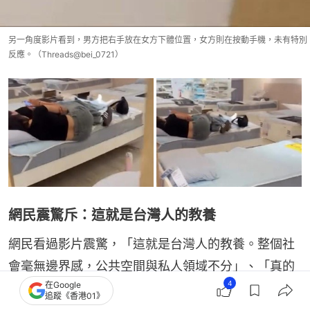
另一角度影片看到，男方把右手放在女方下體位置，女方則在按動手機，未有特別
反應。（Threads@bei_0721）
網民震驚斥：這就是台灣人的教養
網民看過影片震驚，「這就是台灣人的教養。整個社
會毫無邊界感，公共空間與私人領域不分」、「真的
4
在Google
看不懂這些人在想什麼，發情去沒人的地方可以
追蹤《香港01》