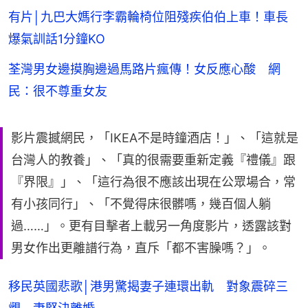
有片│九巴大媽行李霸輪椅位阻殘疾伯伯上車！車長
爆氣訓話1分鐘KO
荃灣男女邊摸胸邊過馬路片瘋傳！女反應心酸 網
民：很不尊重女友
影片震撼網民，「IKEA不是時鐘酒店！」、「這就是
台灣人的教養」、「真的很需要重新定義『禮儀』跟
『界限』」、「這行為很不應該出現在公眾場合，常
有小孩同行」、「不覺得床很髒嗎，幾百個人躺
過……」。更有目擊者上載另一角度影片，透露該對
男女作出更離譜行為，直斥「都不害臊嗎？」。
移民英國悲歌│港男驚揭妻子連環出軌 對象震碎三