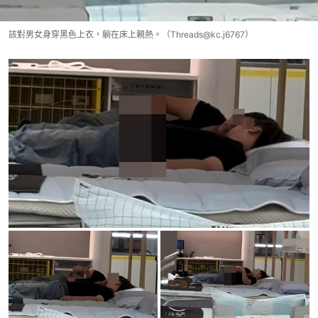
該對男女身穿黑色上衣，躺在床上親熱。（Threads@kc.j6767）