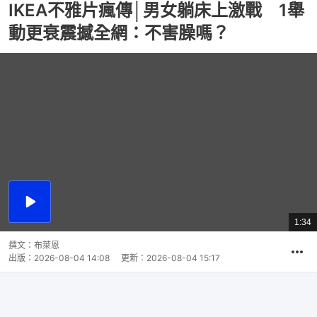
IKEA不雅片瘋傳│男女躺床上激戰 1舉
動更衰震撼全網：不害臊嗎？
播
放
1:34
總
影
共
片
時
撰文：
布萊恩
間
出版：
2026-08-04 14:08
更新：
2026-08-04 15:17