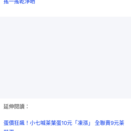
搖一搖乾淨晒
延伸閱讀：
蛋價狂飆！小七喊茶葉蛋10元「凍漲」 全聯賣9元茶