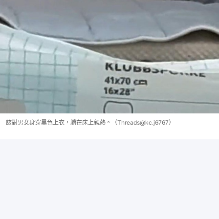
該對男女身穿黑色上衣，躺在床上親熱。（Threads@kc.j6767）