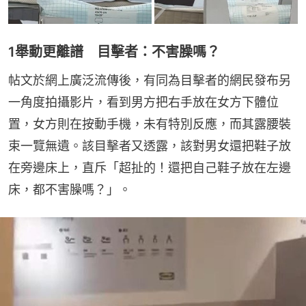
1舉動更離譜 目擊者：不害臊嗎？
帖文於網上廣泛流傳後，有同為目擊者的網民發布另
一角度拍攝影片，看到男方把右手放在女方下體位
置，女方則在按動手機，未有特別反應，而其露腰裝
束一覽無遺。該目擊者又透露，該對男女還把鞋子放
在旁邊床上，直斥「超扯的！還把自己鞋子放在左邊
床，都不害臊嗎？」。