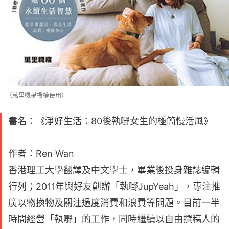
（萬里機構授權使用）
書名：《淨好生活：80後執嘢女生的極簡慢活風》
作者：Ren Wan
香港理工大學翻譯及中文學士，畢業後投身雜誌編輯
行列；2011年與好友創辦「執嘢JupYeah」，專注推
廣以物換物及關注過度消費和浪費等問題。目前一半
時間經營「執嘢」的工作，同時繼續以自由撰稿人的