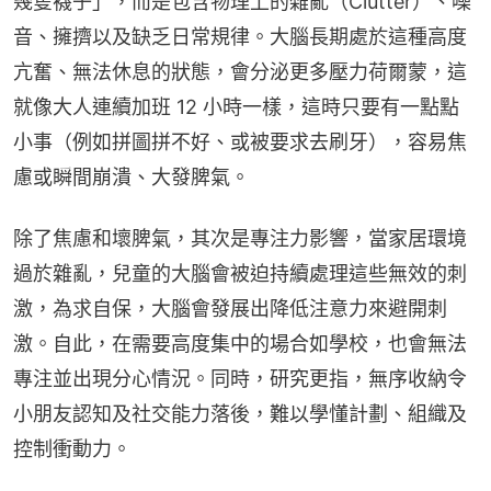
幾隻襪子」，而是包含物理上的雜亂（Clutter）、噪
音、擁擠以及缺乏日常規律。大腦長期處於這種高度
亢奮、無法休息的狀態，會分泌更多壓力荷爾蒙，這
就像大人連續加班 12 小時一樣，這時只要有一點點
小事（例如拼圖拼不好、或被要求去刷牙），容易焦
慮或瞬間崩潰、大發脾氣。
除了焦慮和壞脾氣，其次是專注力影響，當家居環境
過於雜亂，兒童的大腦會被迫持續處理這些無效的刺
激，為求自保，大腦會發展出降低注意力來避開刺
激。自此，在需要高度集中的場合如學校，也會無法
專注並出現分心情況。同時，研究更指，無序收納令
小朋友認知及社交能力落後，難以學懂計劃、組織及
控制衝動力。