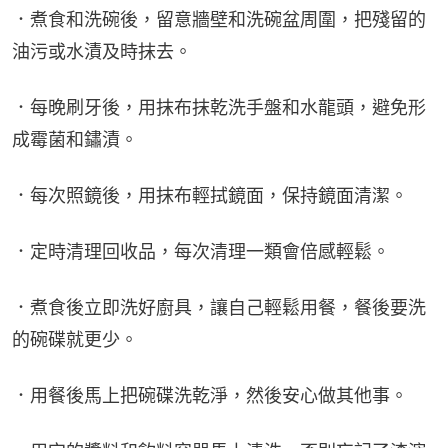
．煮食和洗碗後，留意牆壁和洗碗盆周圍，把殘留的
油污或水漬及時抹去。
．每晚刷牙後，用抹布抹乾洗手盤和水龍頭，避免形
成霉菌和鏽漬。
．每次照鏡後，用抹布輕拭鏡面，保持鏡面清潔。
．定時清理回收品，每次清理一類會倍感輕鬆。
．煮食後立即洗好廚具，讓自己輕鬆用餐，餐後要洗
的碗碟就更少。
．用餐後馬上把碗碟洗乾淨，然後安心做其他事。