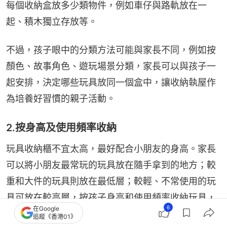
每個收納盒放多少類物件，例如車仔與路軌放在一
起、積木獨立存放等。
不過，孩子眼中的分類方法可能與家長不同，例如按
顏色、故事角色、遊玩場景分類，家長可以與孩子一
起安排，決定哪些玩具放同一個盒中，讓收納執屋作
為培養好習慣的親子活動。
2.按身高及使用頻率收納
玩具收納櫃不宜太高，最好配合小朋友的身高。家長
可以將小朋友最常玩的玩具放在隨手拿到的地方；較
重和大件的玩具則放在最低層；較輕、不常使用的玩
具可放在較高層，按孩子身高和使用頻率收納玩具，
6
在Google
方便孩子自行取放，也能避免孩子因重物跌落受傷。
追蹤《香港01》