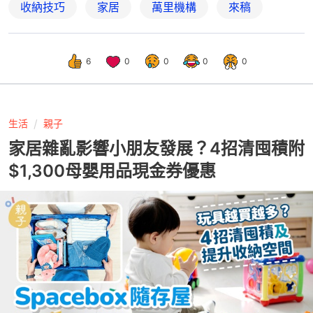
收納技巧
家居
萬里機構
來稿
6
0
0
0
0
生活
親子
家居雜亂影響小朋友發展？4招清囤積附
$1,300母嬰用品現金券優惠